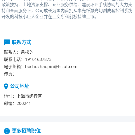
政策扶持、土地资源支撑、专业服务供给、建设环评手续协助的大力支
持和全面服务下，公司成长为国内首批从事光纤激光切割成套控制系统
开发的科技小巨人企业并在上交所科创板挂牌上市。
联系方式
联系人：
吕松芝
联系电话：
19101637873
电子邮箱：
bochuzhaopin@fscut.com
传真：
公司地址
地址：
上海市闵行区
邮编：
200241
更多招聘职位