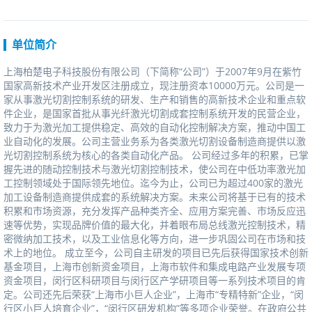
单位简介
上海柏楚电子科技股份有限公司（下简称“公司”）于2007年9月在紫竹
国家高新技术产业开发区注册成立，现注册资本10000万元。公司是一
家从事激光切割控制系统的研发、生产和销售的高新技术企业和重点软
件企业，是国家首批从事光纤激光切割成套控制系统开发的民营企业，
致力于为激光加工提供稳定、高效的自动化控制解决方案，推动中国工
业自动化的发展。公司主营业务系为各类激光切割设备制造商提供以激
光切割控制系统为核心的各类自动化产品。公司经过多年的积累，已掌
握先进的随动控制技术与激光切割控制技术，使公司在中低功率激光加
工控制领域处于国际领先地位。迄今为止，公司已为超过400家的激光
加工设备制造商提供成套的系统解决方案。未来公司将基于已有的技术
积累和市场资源，充分发挥产品种类齐全、应用方案完善、市场反应迅
速等优势，实现品牌价值的最大化，并着眼布局总线激光控制技术，精
密微纳加工技术，以及工业信息化等方向，进一步巩固公司在市场和技
术上的地位。成立至今，公司自主研发的项目已先后获得国家技术创新
基金项目，上海市创新资金项目，上海市软件和集成电路产业发展专项
资金项目，闵行区科研项目与闵行区产学研项目等一系列技术项目的肯
定。公司还先后荣获“上海市小巨人企业”，上海市“专精特新”企业，“闵
行区小巨人培育企业”，“闵行区研发机构”等多项企业荣誉。在政府公共