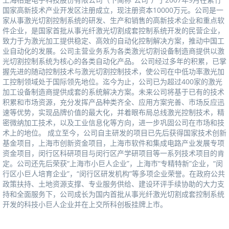
国家高新技术产业开发区注册成立，现注册资本10000万元。公司是一
家从事激光切割控制系统的研发、生产和销售的高新技术企业和重点软
件企业，是国家首批从事光纤激光切割成套控制系统开发的民营企业，
致力于为激光加工提供稳定、高效的自动化控制解决方案，推动中国工
业自动化的发展。公司主营业务系为各类激光切割设备制造商提供以激
光切割控制系统为核心的各类自动化产品。公司经过多年的积累，已掌
握先进的随动控制技术与激光切割控制技术，使公司在中低功率激光加
工控制领域处于国际领先地位。迄今为止，公司已为超过400家的激光
加工设备制造商提供成套的系统解决方案。未来公司将基于已有的技术
积累和市场资源，充分发挥产品种类齐全、应用方案完善、市场反应迅
速等优势，实现品牌价值的最大化，并着眼布局总线激光控制技术，精
密微纳加工技术，以及工业信息化等方向，进一步巩固公司在市场和技
术上的地位。成立至今，公司自主研发的项目已先后获得国家技术创新
基金项目，上海市创新资金项目，上海市软件和集成电路产业发展专项
资金项目，闵行区科研项目与闵行区产学研项目等一系列技术项目的肯
定。公司还先后荣获“上海市小巨人企业”，上海市“专精特新”企业，“闵
行区小巨人培育企业”，“闵行区研发机构”等多项企业荣誉。在政府公共
政策扶持、土地资源支撑、专业服务供给、建设环评手续协助的大力支
持和全面服务下，公司成长为国内首批从事光纤激光切割成套控制系统
开发的科技小巨人企业并在上交所科创板挂牌上市。