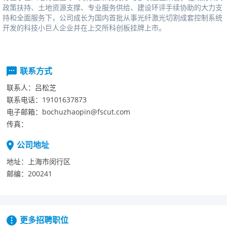
政策扶持、土地资源支撑、专业服务供给、建设环评手续协助的大力支
持和全面服务下，公司成长为国内首批从事光纤激光切割成套控制系统
开发的科技小巨人企业并在上交所科创板挂牌上市。
联系方式
联系人：
吕松芝
联系电话：
19101637873
电子邮箱：
bochuzhaopin@fscut.com
传真：
公司地址
地址：
上海市闵行区
邮编：
200241
更多招聘职位