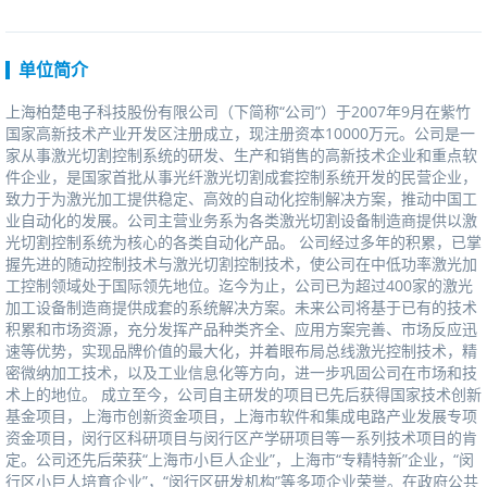
单位简介
上海柏楚电子科技股份有限公司（下简称“公司”）于2007年9月在紫竹
国家高新技术产业开发区注册成立，现注册资本10000万元。公司是一
家从事激光切割控制系统的研发、生产和销售的高新技术企业和重点软
件企业，是国家首批从事光纤激光切割成套控制系统开发的民营企业，
致力于为激光加工提供稳定、高效的自动化控制解决方案，推动中国工
业自动化的发展。公司主营业务系为各类激光切割设备制造商提供以激
光切割控制系统为核心的各类自动化产品。公司经过多年的积累，已掌
握先进的随动控制技术与激光切割控制技术，使公司在中低功率激光加
工控制领域处于国际领先地位。迄今为止，公司已为超过400家的激光
加工设备制造商提供成套的系统解决方案。未来公司将基于已有的技术
积累和市场资源，充分发挥产品种类齐全、应用方案完善、市场反应迅
速等优势，实现品牌价值的最大化，并着眼布局总线激光控制技术，精
密微纳加工技术，以及工业信息化等方向，进一步巩固公司在市场和技
术上的地位。成立至今，公司自主研发的项目已先后获得国家技术创新
基金项目，上海市创新资金项目，上海市软件和集成电路产业发展专项
资金项目，闵行区科研项目与闵行区产学研项目等一系列技术项目的肯
定。公司还先后荣获“上海市小巨人企业”，上海市“专精特新”企业，“闵
行区小巨人培育企业”，“闵行区研发机构”等多项企业荣誉。在政府公共