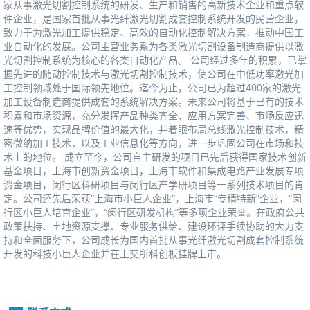
家从事激光切割控制系统的研发、生产和销售的高新技术企业和重点软
件企业，是国家首批从事光纤激光切割成套控制系统开发的民营企业，
致力于为激光加工提供稳定、高效的自动化控制解决方案，推动中国工
业自动化的发展。公司主营业务系为各类激光切割设备制造商提供以激
光切割控制系统为核心的各类自动化产品。公司经过多年的积累，已掌
握先进的随动控制技术与激光切割控制技术，使公司在中低功率激光加
工控制领域处于国际领先地位。迄今为止，公司已为超过400家的激光
加工设备制造商提供成套的系统解决方案。未来公司将基于已有的技术
积累和市场资源，充分发挥产品种类齐全、应用方案完善、市场反应迅
速等优势，实现品牌价值的最大化，并着眼布局总线激光控制技术，精
密微纳加工技术，以及工业信息化等方向，进一步巩固公司在市场和技
术上的地位。成立至今，公司自主研发的项目已先后获得国家技术创新
基金项目，上海市创新资金项目，上海市软件和集成电路产业发展专项
资金项目，闵行区科研项目与闵行区产学研项目等一系列技术项目的肯
定。公司还先后荣获“上海市小巨人企业”，上海市“专精特新”企业，“闵
行区小巨人培育企业”，“闵行区研发机构”等多项企业荣誉。在政府公共
政策扶持、土地资源支撑、专业服务供给、建设环评手续协助的大力支
持和全面服务下，公司成长为国内首批从事光纤激光切割成套控制系统
开发的科技小巨人企业并在上交所科创板挂牌上市。