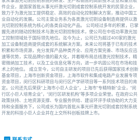
家从事激光切割控制系统的研发、生产和销售的高新技术企业和重点软
件企业，是国家首批从事光纤激光切割成套控制系统开发的民营企业，
致力于为激光加工提供稳定、高效的自动化控制解决方案，推动中国工
业自动化的发展。公司主营业务系为各类激光切割设备制造商提供以激
光切割控制系统为核心的各类自动化产品。公司经过多年的积累，已掌
握先进的随动控制技术与激光切割控制技术，使公司在中低功率激光加
工控制领域处于国际领先地位。迄今为止，公司已为超过400家的激光
加工设备制造商提供成套的系统解决方案。未来公司将基于已有的技术
积累和市场资源，充分发挥产品种类齐全、应用方案完善、市场反应迅
速等优势，实现品牌价值的最大化，并着眼布局总线激光控制技术，精
密微纳加工技术，以及工业信息化等方向，进一步巩固公司在市场和技
术上的地位。成立至今，公司自主研发的项目已先后获得国家技术创新
基金项目，上海市创新资金项目，上海市软件和集成电路产业发展专项
资金项目，闵行区科研项目与闵行区产学研项目等一系列技术项目的肯
定。公司还先后荣获“上海市小巨人企业”，上海市“专精特新”企业，“闵
行区小巨人培育企业”，“闵行区研发机构”等多项企业荣誉。在政府公共
政策扶持、土地资源支撑、专业服务供给、建设环评手续协助的大力支
持和全面服务下，公司成长为国内首批从事光纤激光切割成套控制系统
开发的科技小巨人企业并在上交所科创板挂牌上市。
联系方式