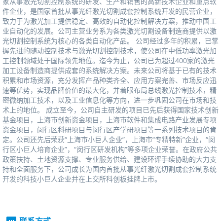
家从事激光切割控制系统的研发、生产和销售的高新技术企业和重点软
件企业，是国家首批从事光纤激光切割成套控制系统开发的民营企业，
致力于为激光加工提供稳定、高效的自动化控制解决方案，推动中国工
业自动化的发展。公司主营业务系为各类激光切割设备制造商提供以激
光切割控制系统为核心的各类自动化产品。公司经过多年的积累，已掌
握先进的随动控制技术与激光切割控制技术，使公司在中低功率激光加
工控制领域处于国际领先地位。迄今为止，公司已为超过400家的激光
加工设备制造商提供成套的系统解决方案。未来公司将基于已有的技术
积累和市场资源，充分发挥产品种类齐全、应用方案完善、市场反应迅
速等优势，实现品牌价值的最大化，并着眼布局总线激光控制技术，精
密微纳加工技术，以及工业信息化等方向，进一步巩固公司在市场和技
术上的地位。成立至今，公司自主研发的项目已先后获得国家技术创新
基金项目，上海市创新资金项目，上海市软件和集成电路产业发展专项
资金项目，闵行区科研项目与闵行区产学研项目等一系列技术项目的肯
定。公司还先后荣获“上海市小巨人企业”，上海市“专精特新”企业，“闵
行区小巨人培育企业”，“闵行区研发机构”等多项企业荣誉。在政府公共
政策扶持、土地资源支撑、专业服务供给、建设环评手续协助的大力支
持和全面服务下，公司成长为国内首批从事光纤激光切割成套控制系统
开发的科技小巨人企业并在上交所科创板挂牌上市。