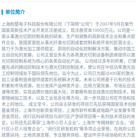
单位简介
上海柏楚电子科技股份有限公司（下简称“公司”）于2007年9月在紫竹
国家高新技术产业开发区注册成立，现注册资本10000万元。公司是一
家从事激光切割控制系统的研发、生产和销售的高新技术企业和重点软
件企业，是国家首批从事光纤激光切割成套控制系统开发的民营企业，
致力于为激光加工提供稳定、高效的自动化控制解决方案，推动中国工
业自动化的发展。公司主营业务系为各类激光切割设备制造商提供以激
光切割控制系统为核心的各类自动化产品。公司经过多年的积累，已掌
握先进的随动控制技术与激光切割控制技术，使公司在中低功率激光加
工控制领域处于国际领先地位。迄今为止，公司已为超过400家的激光
加工设备制造商提供成套的系统解决方案。未来公司将基于已有的技术
积累和市场资源，充分发挥产品种类齐全、应用方案完善、市场反应迅
速等优势，实现品牌价值的最大化，并着眼布局总线激光控制技术，精
密微纳加工技术，以及工业信息化等方向，进一步巩固公司在市场和技
术上的地位。成立至今，公司自主研发的项目已先后获得国家技术创新
基金项目，上海市创新资金项目，上海市软件和集成电路产业发展专项
资金项目，闵行区科研项目与闵行区产学研项目等一系列技术项目的肯
定。公司还先后荣获“上海市小巨人企业”，上海市“专精特新”企业，“闵
行区小巨人培育企业”，“闵行区研发机构”等多项企业荣誉。在政府公共
政策扶持、土地资源支撑、专业服务供给、建设环评手续协助的大力支