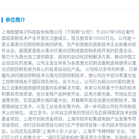
单位简介
上海柏楚电子科技股份有限公司（下简称“公司”）于2007年9月在紫竹
国家高新技术产业开发区注册成立，现注册资本10000万元。公司是一
家从事激光切割控制系统的研发、生产和销售的高新技术企业和重点软
件企业，是国家首批从事光纤激光切割成套控制系统开发的民营企业，
致力于为激光加工提供稳定、高效的自动化控制解决方案，推动中国工
业自动化的发展。公司主营业务系为各类激光切割设备制造商提供以激
光切割控制系统为核心的各类自动化产品。公司经过多年的积累，已掌
握先进的随动控制技术与激光切割控制技术，使公司在中低功率激光加
工控制领域处于国际领先地位。迄今为止，公司已为超过400家的激光
加工设备制造商提供成套的系统解决方案。未来公司将基于已有的技术
积累和市场资源，充分发挥产品种类齐全、应用方案完善、市场反应迅
速等优势，实现品牌价值的最大化，并着眼布局总线激光控制技术，精
密微纳加工技术，以及工业信息化等方向，进一步巩固公司在市场和技
术上的地位。成立至今，公司自主研发的项目已先后获得国家技术创新
基金项目，上海市创新资金项目，上海市软件和集成电路产业发展专项
资金项目，闵行区科研项目与闵行区产学研项目等一系列技术项目的肯
定。公司还先后荣获“上海市小巨人企业”，上海市“专精特新”企业，“闵
行区小巨人培育企业”，“闵行区研发机构”等多项企业荣誉。在政府公共