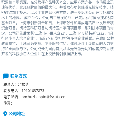
积累和市场资源，充分发挥产品种类齐全、应用方案完善、市场反应迅
速等优势，实现品牌价值的最大化，并着眼布局总线激光控制技术，精
密微纳加工技术，以及工业信息化等方向，进一步巩固公司在市场和技
术上的地位。成立至今，公司自主研发的项目已先后获得国家技术创新
基金项目，上海市创新资金项目，上海市软件和集成电路产业发展专项
资金项目，闵行区科研项目与闵行区产学研项目等一系列技术项目的肯
定。公司还先后荣获“上海市小巨人企业”，上海市“专精特新”企业，“闵
行区小巨人培育企业”，“闵行区研发机构”等多项企业荣誉。在政府公共
政策扶持、土地资源支撑、专业服务供给、建设环评手续协助的大力支
持和全面服务下，公司成长为国内首批从事光纤激光切割成套控制系统
开发的科技小巨人企业并在上交所科创板挂牌上市。
联系方式
联系人：
吕松芝
联系电话：
19101637873
电子邮箱：
bochuzhaopin@fscut.com
传真：
公司地址