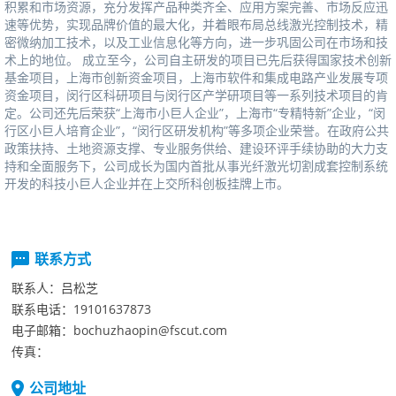
积累和市场资源，充分发挥产品种类齐全、应用方案完善、市场反应迅
速等优势，实现品牌价值的最大化，并着眼布局总线激光控制技术，精
密微纳加工技术，以及工业信息化等方向，进一步巩固公司在市场和技
术上的地位。成立至今，公司自主研发的项目已先后获得国家技术创新
基金项目，上海市创新资金项目，上海市软件和集成电路产业发展专项
资金项目，闵行区科研项目与闵行区产学研项目等一系列技术项目的肯
定。公司还先后荣获“上海市小巨人企业”，上海市“专精特新”企业，“闵
行区小巨人培育企业”，“闵行区研发机构”等多项企业荣誉。在政府公共
政策扶持、土地资源支撑、专业服务供给、建设环评手续协助的大力支
持和全面服务下，公司成长为国内首批从事光纤激光切割成套控制系统
开发的科技小巨人企业并在上交所科创板挂牌上市。
联系方式
联系人：
吕松芝
联系电话：
19101637873
电子邮箱：
bochuzhaopin@fscut.com
传真：
公司地址