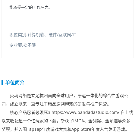
能承受一定的工作压力。
职位类别:计算机软、硬件/互联网/IT
专业要求:不限
单位简介
炎魂网络是立足杭州面向全球用户，研运一体化的综合性游戏公
司，成立以来一直专注于精品原创游戏的研发与推广运营。
核心产品忍者必须死3
https://www.pandadastudio.com/
自上线
以来收获超一个亿玩家的下载，斩获了
IMGA
、金翎奖、金陀螺等众多
奖项，并入围
TapTap
年度游戏大赏和
AppStore
年度人气休闲游戏。