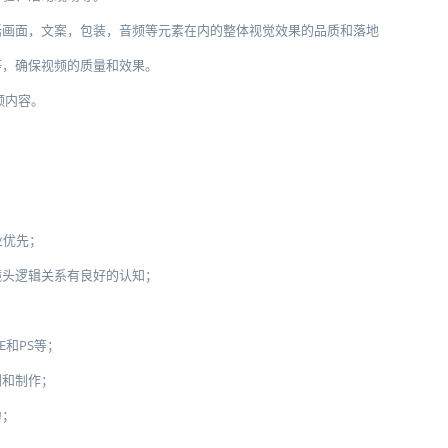
括画面，文案，包装，音频等元素在内的整体视觉效果的品质和落地
等，确保视频的质量和效果。
频内容。
。
业优先；
镜头逻辑关系有良好的认知；
E和PS等；
划和制作；
力；