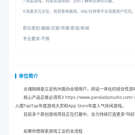
7.热爱游戏，对各类游戏有广泛的了解和浓厚的兴趣；
8.热爱多元文化，有创意有脑洞，B站/抖快等平台深度用户优先
职位类别:编辑/文案/传媒/影视/新闻
专业要求:不限
单位简介
炎魂网络是立足杭州面向全球用户，研运一体化的综合性游
核心产品忍者必须死3
https://www.pandadastudio.com/
入围
TapTap
年度游戏大赏和
AppStore
年度人气休闲游戏。
目前多个原创游戏项目正在打磨中，全力持续打造更多
“
叫好
如果你想探索游戏工业的全流程