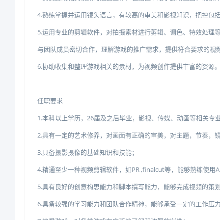
4.熟练掌握并运用镜头语言，有较高的审美和影视知识，把控包
5.运用专业的剪辑软件，对拍摄素材进行剪辑、调色、特效处理
与团队成员密切合作，理解游戏的推广需求，提供符合要求的视
6.协助收集和整理游戏相关的素材，为视频创作提供丰富的资源
任职要求
1.本科以上学历，26届及之后毕业，影视、传媒、动画等相关专
2.具有一定的艺术修养，对画面有正确的审美，对主题，节奏，
3.具备摄影摄像的基础知识和技能；
4.精通至少一种视频剪辑软件，如PR,finalcut等，能够熟练使用A
5.具有良好的创意构思能力和脚本撰写能力，能够完成视频的策
6.具备较强的学习能力和团队合作精神，能够承受一定的工作压