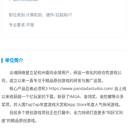
职位类别:计算机软、硬件/互联网/IT
专业要求:不限
单位简介
炎魂网络是立足杭州面向全球用户，研运一体化的综合性游戏公
司，成立以来一直专注于精品原创游戏的研发与推广运营。
核心产品忍者必须死3
https://www.pandadastudio.com/
自上线
以来收获超一个亿玩家的下载，斩获了
IMGA
、金翎奖、金陀螺等众多
奖项，并入围
TapTap
年度游戏大赏和
AppStore
年度人气休闲游戏。
目前多个原创游戏项目正在打磨中，全力持续打造更多
“
叫好又叫
座
”
的精品原创游戏。