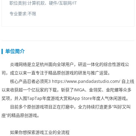
职位类别:计算机软、硬件/互联网/IT
专业要求:不限
单位简介
炎魂网络是立足杭州面向全球用户，研运一体化的综合性游戏公
司，成立以来一直专注于精品原创游戏的研发与推广运营。
核心产品忍者必须死3
https://www.pandadastudio.com/
自上线
以来收获超一个亿玩家的下载，斩获了
IMGA
、金翎奖、金陀螺等众多
奖项，并入围
TapTap
年度游戏大赏和
AppStore
年度人气休闲游戏。
目前多个原创游戏项目正在打磨中，全力持续打造更多
“
叫好又叫
座
”
的精品原创游戏。
如果你想探索游戏工业的全流程