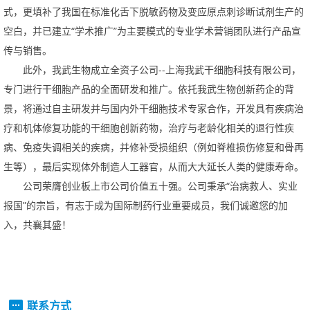
式，更填补了我国在标准化舌下脱敏药物及变应原点刺诊断试剂生产的
空白，并已建立“学术推广”为主要模式的专业学术营销团队进行产品宣
传与销售。
此外，我武生物成立全资子公司--上海我武干细胞科技有限公司，
专门进行干细胞产品的全面研发和推广。依托我武生物创新药企的背
景，将通过自主研发并与国内外干细胞技术专家合作，开发具有疾病治
疗和机体修复功能的干细胞创新药物，治疗与老龄化相关的退行性疾
病、免疫失调相关的疾病，并修补受损组织（例如脊椎损伤修复和骨再
生等），最后实现体外制造人工器官，从而大大延长人类的健康寿命。
公司荣膺创业板上市公司价值五十强。公司秉承“治病救人、实业
报国”的宗旨，有志于成为国际制药行业重要成员，我们诚邀您的加
入，共襄其盛！
联系方式