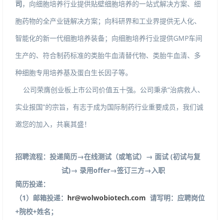
司
，向细胞培养行业提供贴壁细胞培养的一站式解决方案、细
胞药物的全产业链解决方案；向科研界和工业界提供无人化、
智能化的新一代细胞培养装备；向细胞培养行业提供GMP车间
生产的、符合制药标准的类胎牛血清替代物、类胎牛血清、多
种细胞专用培养基及蛋白生长因子等。
公司荣膺创业板上市公司价值五十强。公司秉承“治病救人、
实业报国”的宗旨，有志于成为国际制药行业重要成员，我们诚
邀您的加入，共襄其盛！
招聘流程：投递简历→在线测试（或笔试）→
面试
(
初试与复
试
)
→
录用
offer
→签订三方→入职
简历投递：
（
1
）邮箱投递：
hr@wolwobiotech.com
请写明：应聘岗位
+
院校
+
姓名；