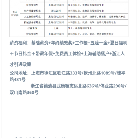
薪资福利：基础薪资
+
年终绩效奖
+
工作餐
+
五险一金
+
夏日福利
＋节日礼金＋带薪年假
+
免费员工体检
+
上海辅助落户
+
浙江人
才引进政策
公司地址：上海市徐汇区钦江路
333
号
/
钦州北路
1089
号
/
桂平
路
481
号
浙江省德清县武康镇志远北路
636
号
/
伟业路
290
号/
双山南路360号