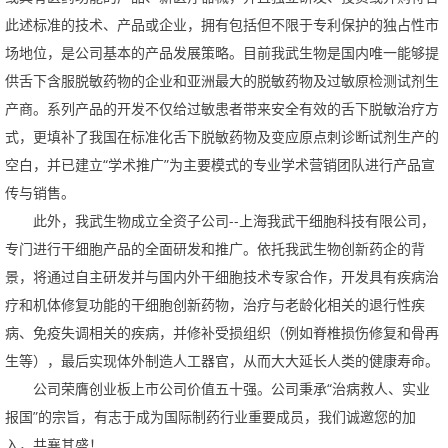
此述标准的技术、产品或企业，拥有包括但不限于专利保护的独占性市
场地位，是公司基本的产品发展策略。目前我武生物是国内唯一能够提
供舌下含服脱敏药物的企业和亚洲最大的脱敏药物及过敏原检测试剂生
产商。系列产品的开发不仅给过敏患者带来安全有效的舌下脱敏治疗方
式，更填补了我国在标准化舌下脱敏药物及变应原点刺诊断试剂生产的
空白，并已建立“学术推广”为主要模式的专业学术营销团队进行产品宣
传与销售。
此外，我武生物成立全资子公司--上海我武干细胞科技有限公司，
专门进行干细胞产品的全面研发和推广。依托我武生物创新药企的背
景，将通过自主研发并与国内外干细胞技术专家合作，开发具有疾病治
疗和机体修复功能的干细胞创新药物，治疗与老龄化相关的退行性疾
病、免疫失调相关的疾病，并修补受损组织（例如脊椎损伤修复和骨再
生等），最后实现体外制造人工器官，从而大大延长人类的健康寿命。
公司荣膺创业板上市公司价值五十强。公司秉承“治病救人、实业
报国”的宗旨，有志于成为国际制药行业重要成员，我们诚邀您的加
入，共襄其盛！