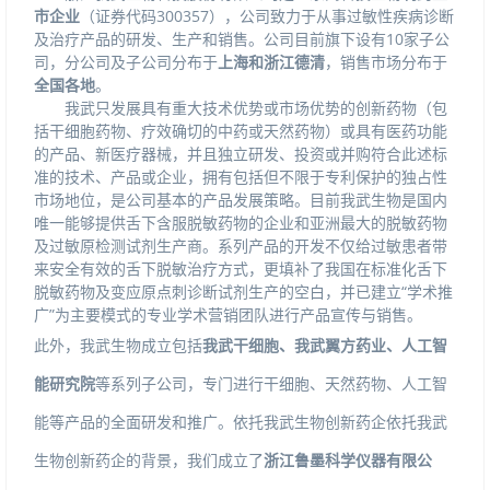
市企业
（证券代码
300357
），公司致力于从事过敏性疾病诊断
及治疗产品的研发、生产和销售。公司目前旗下设有
10
家子公
司，分公司及子公司分布于
上海和浙江德清
，销售市场分布于
全国各地
。
我武只发展具有重大技术优势或市场优势的创新药物（包
括干细胞药物、疗效确切的中药或天然药物）或具有医药功能
的产品、新医疗器械，并且独立研发、投资或并购符合此述标
准的技术、产品或企业，拥有包括但不限于专利保护的独占性
市场地位，是公司基本的产品发展策略。目前我武生物是国内
唯一能够提供舌下含服脱敏药物的企业和亚洲最大的脱敏药物
及过敏原检测试剂生产商。系列产品的开发不仅给过敏患者带
来安全有效的舌下脱敏治疗方式，更填补了我国在标准化舌下
脱敏药物及变应原点刺诊断试剂生产的空白，并已建立“学术推
广”为主要模式的专业学术营销团队进行产品宣传与销售。
此外，我武生物成立包括
我武干细胞、我武翼方药业、人工智
能研究院
等系列子公司，专门进行干细胞、天然药物、人工智
能等产品的全面研发和推广。依托我武生物创新药企依托我武
生物创新药企的背景，我们成立了
浙江鲁墨科学仪器有限公