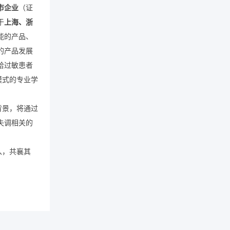
市企业
（证
于
上海、浙
能的产品、
的产品发展
给过敏患者
模式的专业学
背景，将通过
失调相关的
入，共襄其