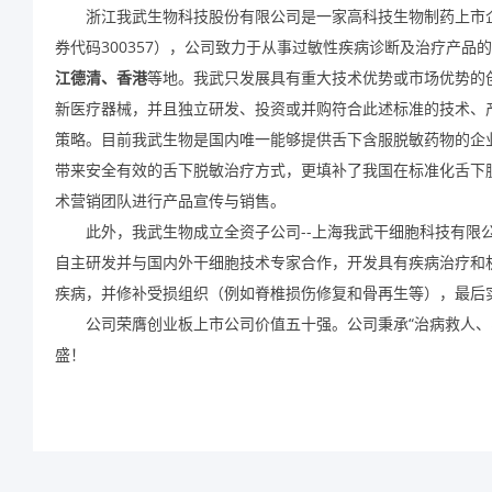
浙江我武生物科技股份有限公司是一家高科技生物制药上市
券代码300357），公司致力于从事过敏性疾病诊断及治疗产
江德清、香港
等地。我武只发展具有重大技术优势或市场优势的
新医疗器械，并且独立研发、投资或并购符合此述标准的技术、
策略。目前我武生物是国内唯一能够提供舌下含服脱敏药物的企
带来安全有效的舌下脱敏治疗方式，更填补了我国在标准化舌下脱
术营销团队进行产品宣传与销售。
此外，我武生物成立全资子公司--上海我武干细胞科技有
自主研发并与国内外干细胞技术专家合作，开发具有疾病治疗和
疾病，并修补受损组织（例如脊椎损伤修复和骨再生等），最后
公司荣膺创业板上市公司价值五十强。公司秉承“治病救人、
盛！