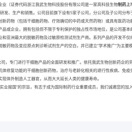
企业（证券代码浙江我武生物科技股份有限公司是一家高科技生物
制药上
品的研发、生产和销售。公司目前旗下设有5家子公司，分公司及子公司分布
创新药物（包括干细胞药物、疗效确切的中药或天然药物）或具有医药功
产品或企业，拥有包括但不限于专利保护的独占性市场地位，是公司基本
业和亚洲最大的脱敏药物及过敏原检测试剂生产商。系列产品的开发不仅
敏药物及变应原点刺诊断试剂生产的空白，并已建立“学术推广”为主要
限公司，专门进行干细胞产品的全面研发和推广。依托我武生物创新药企的
机体修复功能的干细胞创新药物，治疗与老龄化相关的退行性疾病、免疫
实现体外制造人工器官，从而大大延长人类的健康寿命。
实业报国”的宗旨，有志于成为国际制药行业重要成员，我们诚邀您的加