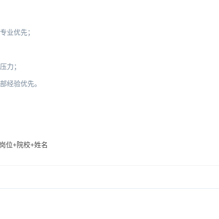
关专业优先；
的压力；
干部经验优先。
聘岗位+院校+姓名