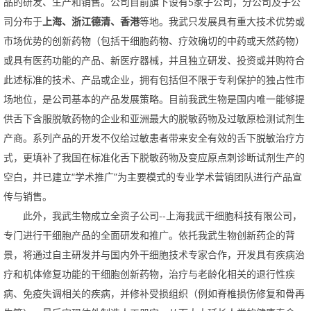
品的研发、生产和销售。公司目前旗下设有5家子公司，分公司及子公
司分布于
上海、浙江德清、香港
等地。我武只发展具有重大技术优势或
市场优势的创新药物（包括干细胞药物、疗效确切的中药或天然药物）
或具有医药功能的产品、新医疗器械，并且独立研发、投资或并购符合
此述标准的技术、产品或企业，拥有包括但不限于专利保护的独占性市
场地位，是公司基本的产品发展策略。目前我武生物是国内唯一能够提
供舌下含服脱敏药物的企业和亚洲最大的脱敏药物及过敏原检测试剂生
产商。系列产品的开发不仅给过敏患者带来安全有效的舌下脱敏治疗方
式，更填补了我国在标准化舌下脱敏药物及变应原点刺诊断试剂生产的
空白，并已建立“学术推广”为主要模式的专业学术营销团队进行产品宣
传与销售。
此外，我武生物成立全资子公司--上海我武干细胞科技有限公司，
专门进行干细胞产品的全面研发和推广。依托我武生物创新药企的背
景，将通过自主研发并与国内外干细胞技术专家合作，开发具有疾病治
疗和机体修复功能的干细胞创新药物，治疗与老龄化相关的退行性疾
病、免疫失调相关的疾病，并修补受损组织（例如脊椎损伤修复和骨再