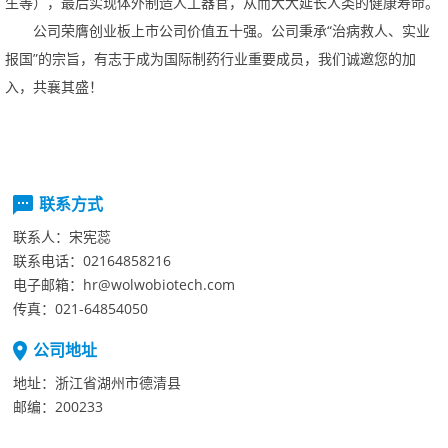
生等），最后实现体外制造人工器官，从而大大延长人类的健康寿命。
公司荣膺创业板上市公司价值五十强。公司秉承“治病救人、实业
报国”的宗旨，有志于成为国际制药行业重要成员，我们诚邀您的加
入，共襄其盛！
联系方式
联系人：
宋宪蕊
联系电话：
02164858216
电子邮箱：
hr@wolwobiotech.com
传真：
021-64854050
公司地址
地址：
浙江省湖州市德清县
邮编：
200233