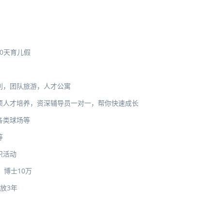
10天育儿假
利，团队旅游，人才公寓
项人才培养，资深辅导员一对一，帮你快速成长
各类球场等
等
织活动
博士10万
放3年