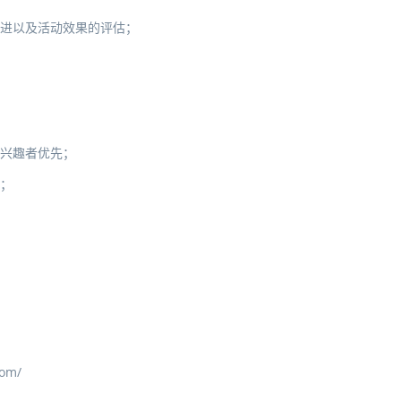
跟进以及活动效果的评估；
有兴趣者优先；
；
om/