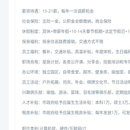
薪资待遇：15-21薪，每年一次调薪机会
社会保险：五险一金，公积金全额缴纳，商业保险
休假制度：双休+带薪年假+10-14天春节假期+法定节假日+
探亲福利：探亲往返路费报销，交通方式不限
员工福利：餐补，交通补贴，高温补贴，年度体检，生日福
职场充电：星辰计划，各类公开课、分享会、技能培训和专
办公环境：独立园区，自带食堂、超市、健身房、瑜伽室、
员工活动：户外拓展、司庆、年会、棋牌文化节、节日活动
兴趣俱乐部：瑜伽、游泳、篮球、羽毛球等俱乐部，定期组
人才补贴：市政府给予应届生生活补贴：本科1万，硕士3万，
租房补贴：市政府给予应届生租房补贴：
每年发放1万，可发
职位类别:计算机软、硬件/互联网/IT