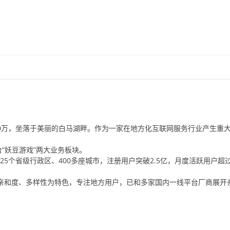
0
万，坐落于美丽的白马湖畔。作为一家在地方化互联网服务行业产生重
“妖豆游戏”两大业务板块。
25
个省级行政区、
400
多座城市，注册用户突破
2.5
亿，月度活跃用户超
亲和度、多样性为特色，专注地方用户，已和多家国内一线平台厂商展开