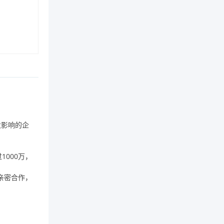
大影响的企
过
1000
万，
亲密合作，