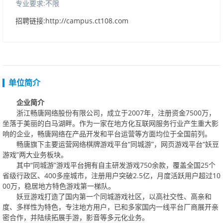
专业要求:不限
招聘链接:http://campus.ct108.com
单位简介
企业简介
浙江畅唐网络股份有限公司，成立于
2007
年，注册资金
7500
万，
坐落于美丽的白马湖畔。作为一家在地方化互联网服务行业产生重大影
响的企业，畅唐网络在产品开发和平台运营等方面均位于全国前列。
畅唐旗下主要运营网络棋牌游戏平台“同城游”，网页游戏平台“妖豆
游戏”两大业务板块。
其中“同城游”游戏平台拥有自主研发游戏
750
余款，覆盖全国
25
个
省级行政区、
400
多座城市，注册用户突破
2.5
亿，月度活跃用户超过
10
00
万，稳居地方特色游戏第一梯队。
妖豆游戏打造了国内第一个同城游戏社区，以高社交性、高亲和
度、多样性为特色，专注地方用户，已和多家国内一线平台厂商展开亲
密合作，并陆续拓展手游，影音等多元化业务。