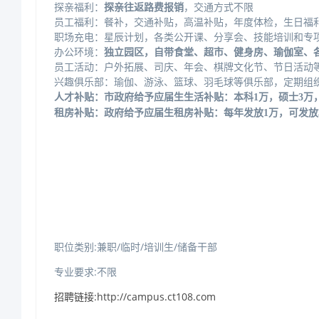
探亲福利：
探亲往返路费报销
，交通方式不限
员工福利：餐补，交通补贴，高温补贴，年度体检，生日福
职场充电：星辰计划，各类公开课、分享会、技能培训和专
办公环境：
独立园区，自带食堂、超市、健身房、瑜伽室、
员工活动：户外拓展、司庆、年会、棋牌文化节、节日活动
兴趣俱乐部：瑜伽、游泳、篮球、羽毛球等俱乐部，定期组
人才补贴：市政府给予应届生生活补贴：本科
1万，硕士3万
租房补贴：政府给予应届生租房补贴：每年发放
1万，可发放
职位类别:兼职/临时/培训生/储备干部
专业要求:不限
招聘链接:http://campus.ct108.com