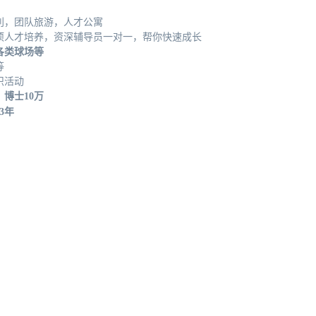
利，团队旅游，人才公寓
项人才培养，资深辅导员一对一，帮你快速成长
各类球场等
等
织活动
，博士10万
3年