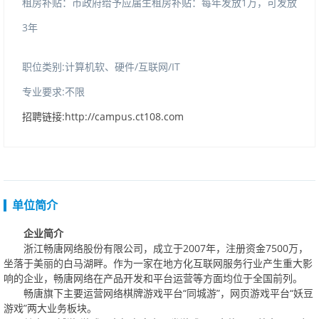
租房补贴：市政府给予应届生租房补贴：
每年发放1万，可发放
3年
职位类别:计算机软、硬件/互联网/IT
专业要求:不限
招聘链接:http://campus.ct108.com
单位简介
企业简介
浙江畅唐网络股份有限公司，成立于
2007
年，注册资金
7500
万，
坐落于美丽的白马湖畔。作为一家在地方化互联网服务行业产生重大影
响的企业，畅唐网络在产品开发和平台运营等方面均位于全国前列。
畅唐旗下主要运营网络棋牌游戏平台“同城游”，网页游戏平台“妖豆
游戏”两大业务板块。