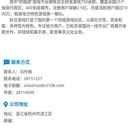
其中“同城游”游戏平台拥有自主研发游戏
750
余款，覆盖全国
25
个
省级行政区、
400
多座城市，注册用户突破
2.5
亿，月度活跃用户超过
10
00
万，稳居地方特色游戏第一梯队。
妖豆游戏打造了国内第一个同城游戏社区，以高社交性、高亲和
度、多样性为特色，专注地方用户，已和多家国内一线平台厂商展开亲
密合作，并陆续拓展手游，影音等多元化业务。
联系方式
联系人：
马伶俐
联系电话：
28151227
电子邮箱：
xiaozhao@ct108.com
传真：
28116699
公司地址
地址：
浙江省杭州市滨江区
邮编：