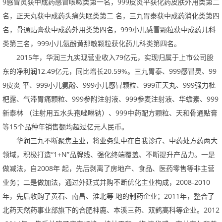
9
感冒灵获中成药感冒咳嗽类第一名，
999
皮炎平获化药皮肤外用类第二
名，正天丸获中成药头痛失眠类第二名，三九胃泰获中成药消化类第四
名，骨通贴膏获中成药外用类第四名，
999
小儿感冒颗粒获中成药儿科
类第三名，
999
小儿氨酚黄那敏颗粒获化药儿科类第四名。
2015年，华润三九实现营业收入
79
亿元，实现归属于上市公司股
东的净利润
12.49
亿元，同比增长
20.59%
。三九胃泰、
999
感冒灵、
99
9
皮炎平、
999
小儿氨酚、
999
小儿感冒颗粒、
999
正天丸、
999
强力枇
杷露、气滞胃痛颗粒、
999
参附注射液、
999
参麦注射液、华蟾素、
999
新泰林（注射用五水头孢唑啉钠）、
999
中药配方颗粒、天和骨通贴膏
等
15
个品种年销售额均超过亿元人民币。
华润三九不断聚焦主业，将业务集中在自我诊疗、中药处方药两大
领域，积极打造“
1+N
”品牌线、强化终端覆盖、不断提升产品力。一是
做减法，自
2008
年起，先后剥离了房地产、食品、医药零售等非主营
业务；二是做加法，通过外延式并购不断优化主业构成，
2008-2010
年，先后收购了黄石、南昌、淮北等地的制药企业；
2011
年，整合了
北药天然药事业部旗下的合肥神鹿、本溪三药、双鹤高科等企业。
2012