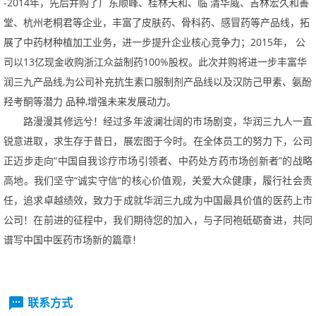
-2014
年，先后并购了广东顺峰、桂林天和、临清华威、吉林宏久和善
堂、杭州老桐君等企业，丰富了皮肤药、骨科药、感冒药等产品线，拓
展了中药材种植加工业务，进一步提升企业核心竞争力；
2015
年，公
司以
13
亿现金收购浙江众益制药
100%
股权。此次并购将进一步丰富华
润三九产品线
,
为公司补充抗生素口服制剂产品线以及汉防己甲素、氨酚
羟考酮等潜力品种
,
增强未来发展动力。
路漫漫其修远兮！经过多年波澜壮阔的市场剧变，华润三九人一直
锐意进取，求生存于昔日，展宏图于今时。在全体员工的努力下，公司
正迈步走向“中国自我诊疗市场引领者、中药处方药市场创新者”的战略
高地。我们坚守“诚实守信”的核心价值观，关爱大众健康，履行社会责
任，追求卓越绩效，致力于成就华润三九成为中国最具价值的医药上市
公司！在前进的征程中，我们期待您的加入，与子同袍砥砺奋进，共同
谱写中国中医药市场新的篇章！
联系方式