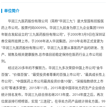
单位简介
华润三九医药股份有限公司（简称“华润三九”）是大型国有控股医
药上市公司，股票代码
000999
。华润三九前身为原三九企业集团
1999
年联合发起设立的“三九医药股份有限公司”，于
2000
年
3
月
9
日在深圳证
券交易所挂牌上市，于
2008
年进入华润集团，
2010
年名称正式变更为
“华润三九医药股份有限公司”。华润三九主要从事医药产品的研发、生
产、销售及相关健康服务
,
总市值目前稳定保持在医药行业上市公司前
列。
经过近
20
多年的不懈努力，华润三九多次荣获中国上市公司“金牛
百强”、“价值百强”、“最受投资者尊重的百强上市公司”、“最具成长性上
市公司”、“中国医药上市公司最具投资价值
10
强”、“深报指数绩优上市
公司”等诸多荣誉；
2015
年
11
月，
2015
年度中国非处方药生产企业综合
统计排名发布，华润三九综合排名继
2013
年度、
2014
年度之后，再次
位居该排行榜榜首，实现“三连冠”。在非处方药产品统计排名方面，
99