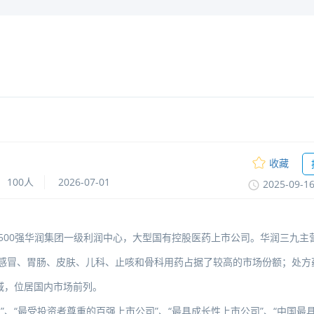
收藏
100人
2026-07-01
2025-09-1
界500强华润集团一级利润中心，大型国有控股医药上市公司。华润三九主
在感冒、胃肠、皮肤、儿科、止咳和骨科用药占据了较高的市场份额；处方
域，位居国内市场前列。
、“最受投资者尊重的百强上市公司”、“最具成长性上市公司”、“中国最