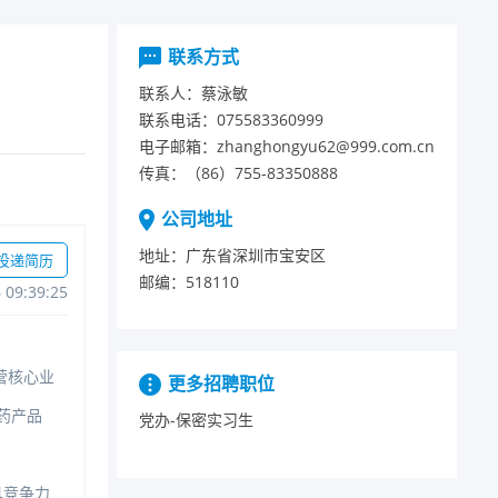
联系方式
联系人：
蔡泳敏
联系电话：
075583360999
电子邮箱：
zhanghongyu62@999.com.cn
传真：
（86）755-83350888
公司地址
地址：
广东省深圳市宝安区
投递简历
邮编：
518110
609:39:25
营核心业
更多招聘职位
药产品
党办-保密实习生
具竞争力