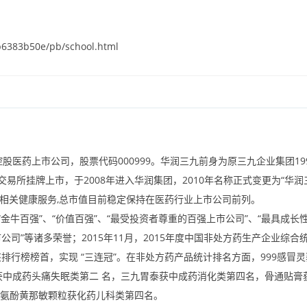
6383b50e/pb/school.html
控股医药上市公司，股票代码
000999
。华润三九前身为原三九企业集团
19
交易所挂牌上市，于
2008
年进入华润集团，
2010
年名称正式变更为“华润
及相关健康服务
,
总市值目前稳定保持在医药行业上市公司前列。
牛百强”、“价值百强”、“最受投资者尊重的百强上市公司”、“最具成长
市公司”等诸多荣誉；
2015
年
11
月，
2015
年度中国非处方药生产企业综合
排行榜榜首，实现“三连冠”。在非处方药产品统计排名方面，
999
感冒灵
获中成药头痛失眠类第二名，三九胃泰获中成药消化类第四名，骨通贴膏
氨酚黄那敏颗粒获化药儿科类第四名。