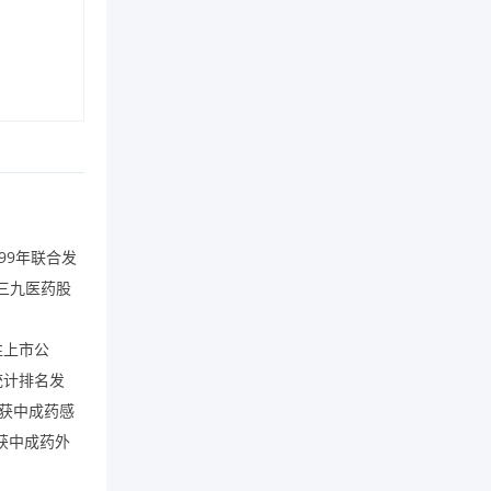
99
年联合发
三九医药股
性上市公
统计排名发
获中成药感
获中成药外