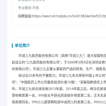
专业要求:不限
招聘链接:https://wecruit.hotjob.cn/SU613834ecbef57c3b
单位简介
华润三九医药股份有限公司（简称“华润三九”）是大型国有
起设立的“三九医药股份有限公司”，于
2000
年
3
月
9
日在深圳证券
份有限公司”。华润三九主要从事医药产品的研发、生产、销售
经过近
20
多年的不懈努力，华润三九多次荣获中国上市公司“金
司”、“中国医药上市公司最具投资价值
10
强”、“深报指数绩优上
布，华润三九综合排名继
2013
年度、
2014
年度之后，再次位居该
冒咳嗽类第一名，
999
皮炎平获化药皮肤外用类第二名，正天丸
用类第四名，
999
小儿感冒颗粒获中成药儿科类第三名，
999
小儿