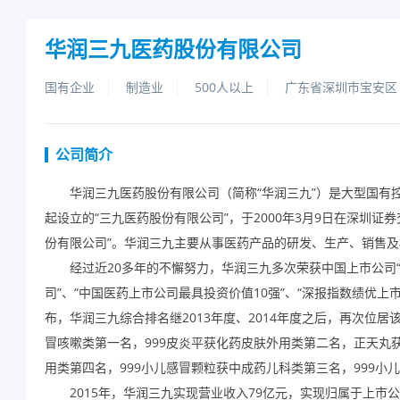
华润三九医药股份有限公司
国有企业
制造业
500人以上
广东省深圳市宝安区
公司简介
华润三九医药股份有限公司（简称“华润三九”）是大型国有
起设立的“三九医药股份有限公司”，于
2000
年
3
月
9
日在深圳证券
份有限公司”。华润三九主要从事医药产品的研发、生产、销售
经过近
20
多年的不懈努力，华润三九多次荣获中国上市公司“金
司”、“中国医药上市公司最具投资价值
10
强”、“深报指数绩优上
布，华润三九综合排名继
2013
年度、
2014
年度之后，再次位居该
冒咳嗽类第一名，
999
皮炎平获化药皮肤外用类第二名，正天丸
用类第四名，
999
小儿感冒颗粒获中成药儿科类第三名，
999
小儿
2015年，华润三九实现营业收入
79
亿元，实现归属于上市公