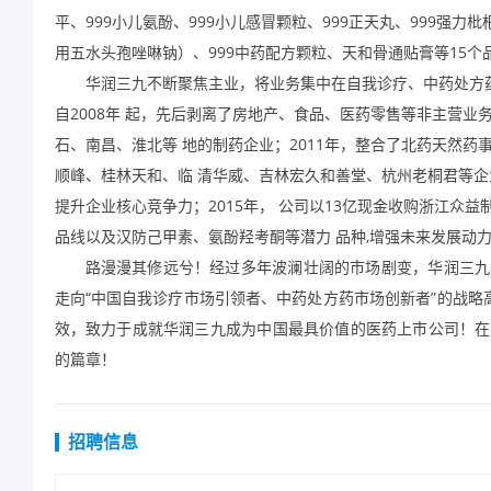
平、
999
小儿氨酚、
999
小儿感冒颗粒、
999
正天丸、
999
强力枇
用五水头孢唑啉钠）、
999
中药配方颗粒、天和骨通贴膏等
15
个
华润三九不断聚焦主业，将业务集中在自我诊疗、中药处方
自
2008
年起，先后剥离了房地产、食品、医药零售等非主营业务
石、南昌、淮北等地的制药企业；
2011
年，整合了北药天然药
顺峰、桂林天和、临清华威、吉林宏久和善堂、杭州老桐君等企
提升企业核心竞争力；
2015
年，公司以
13
亿现金收购浙江众益
品线以及汉防己甲素、氨酚羟考酮等潜力品种
,
增强未来发展动
路漫漫其修远兮！经过多年波澜壮阔的市场剧变，华润三九
走向“中国自我诊疗市场引领者、中药处方药市场创新者”的战略
效，致力于成就华润三九成为中国最具价值的医药上市公司！在
的篇章！
招聘信息