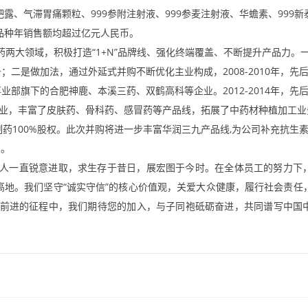
杷露、气滞胃痛颗粒、
999
参附注射液、
999
参麦注射液、华蟾素、
999
新
品种年销售额均超过亿元人民币。
药两大领域，积极打造“
1+N
”品牌线、强化终端覆盖、不断提升产品力。
；二是做加法，通过外延式并购不断优化主业构成，
2008-2010
年，先
事业部旗下的合肥神鹿、本溪三药、双鹤高科等企业。
2012-2014
年，先
业，丰富了皮肤药、骨科药、感冒药等产品线，拓展了中药材种植加工业
制药
100%
股权。此次并购将进一步丰富华润三九产品线
,
为公司补充抗生
力。
人一直锐意进取，求生存于昔日，展宏图于今时。在全体员工的努力下
高地。我们坚守“诚实守信”的核心价值观，关爱大众健康，履行社会责任
前进的征程中，我们期待您的加入，与子同袍砥砺奋进，共同谱写中国