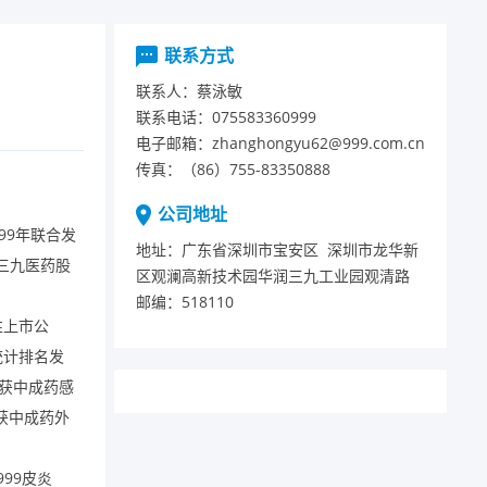
联系方式
联系人：
蔡泳敏
联系电话：
075583360999
电子邮箱：
zhanghongyu62@999.com.cn
传真：
（86）755-83350888
公司地址
99
年联合发
地址：
广东省深圳市宝安区深圳市龙华新
三九医药股
区观澜高新技术园华润三九工业园观清路
邮编：
518110
性上市公
统计排名发
获中成药感
获中成药外
999
皮炎