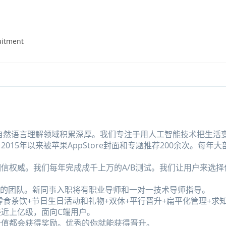
uitment
和自然语言理解领域积累深厚。我们专注于用人工智能技术把生活
15年以来被苹果AppStore封面和专题推荐200余次。每年大
信权威。我们每年完成成千上万的A/B测试。我们让用户来选择
大等一流的团队。新同事入职将有职业导师和一对一技术导师指导。
零食茶饮+节日生日活动和礼物+双休+平行晋升+扁平化管理+求
近上亿级，面向C端用户。
价值都会获得奖励。优秀的你就能获得晋升。