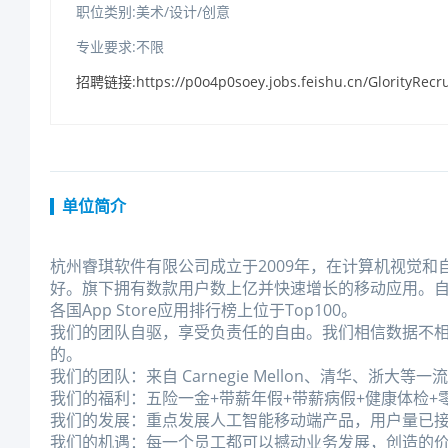
职位类别:美术/设计/创意
专业要求:不限
招聘链接:https://p0o4p0soey.jobs.feishu.cn/GlorityRecr
单位简介
杭州睿琪软件有限公司成立于2009年，在计算机视觉
好。旗下拥有数款用户数上亿并快速增长的移动应用。自20
各国AppStore应用排行榜上位于Top100。
我们的团队自驱，享受负责任的自由。我们相信数据不相
的。
我们的团队：来自CarnegieMellon、清华、浙
我们的福利：五险一金+带薪年假+带薪病假+健康体检+
我们的发展：重点发展人工智能移动端产品，用户量已接
我们的机遇：每一个员工都可以撼动业务发展，创造的