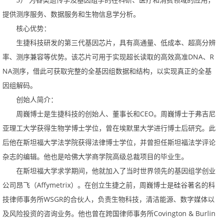
）
为各类遗传学及基因组学的在科研、医疗和消费领域的应用，
提供测序服务、数据服务和生物信息学分析。
核心优势：
生捷科技研发的第三代基因芯片，具有高通量、低成本、超高分辨
DNA
R
率、测序兼容等优势。该芯片可用于实现超长读取的高效高准
、
NA
测序，借此可获取完整的全基因组数据和结构，以实现真正的全基
因组解码。
创始人简介：
CEO
周巍博士是生捷科技的创始人、董事长和
。
周巍博士于弗吉尼
亚理工大学获得生物学博士学位，曾在埃默里大学进行博士后研究。此
后他在斯坦福大学法学院获得法律博士学位，并曾担任斯坦福法学评论
杂志的编辑。他也是哈佛大学商学院高级总裁项目的毕业生。
在斯坦福大学求学期间，他就加入了当时世界领先的基因组学创业
公司昂飞（
Affymetrix
）。
在创立生捷之前，周巍博士是硅谷著名的科
WSGR
技律师事务所
的合伙人，负责生物科技，清洁能源、数字媒体以
Covington&Burlin
及风险投资的咨询业务。他也曾在跨国律师事务所