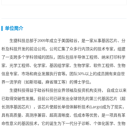
单位简介
生捷科技总部于
2009
年成立于美国硅谷，是一家从事基因芯片、分
析及科技开发的前沿公司。公司汇集了众多行内顶尖的技术专家，组建
了一支跨多个学科领域的团队，团队包括半导体工程师、纳米打印科学
家、光学工程师、化学家、基因组学家、生物学家、软件工程师、生物
信息专家、市场和商业发展执行官等。团队
50%
以上的成员拥有来自世
界一流学府（如斯坦福，麻省理工等）的博士学位。
生捷科技得益于硅谷科技创业界领袖及投资机构支持，
自成立以来
已取得突破性发展。目前公司已研发出全球领先的第三代基因芯片（超
(Largo)
长测序基因芯片），该芯片使超长单倍体解析技术
成为了现实，
具有高质量、高测序兼容、超高清晰度、低成本等优势，是一项具有革
命性意义的基因技术，它的诞生为下一代分子诊断、个体化医学、生物