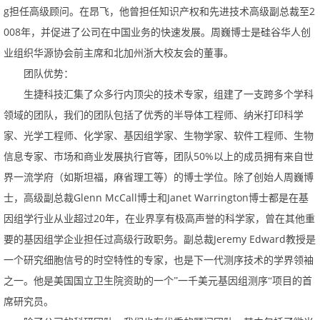
g
2
担任高级顾问。在昂飞，他曾担任知识产权和先进技术高级副总裁至
008
年，并促进了公司在中国业务的快速发展。周巍博士是硅谷华人创
业组织华源协会前主席和北加州浙大校友会的董事。
团队优势：
生捷科技汇集了众多行内顶尖的技术专家，组建了一支跨多个学科
领域的团队，我们的团队包括了优秀的半导体工程师、纳米打印科学
家、光学工程师、化学家、基因组学家、生物学家、软件工程师、生物
50%
信息专家、市场和商业发展执行官等，团队
以上的成员拥有来自世
界一流学府（如斯坦福，麻省理工等）的博士学位。除了创始人周巍博
GlennMcCall
JanetWarrington
士，高级副总裁
博士和
博士都是在基
20
因组学行业从业超过
年，在业界享有极高声誉的科学家，曾在其他重
JeremyEdward
要的基因组学企业担任过高级行政职务。副总裁
教授是
一个研究细胞信号的时空特性的专家，也是下一代测序技术的学界领袖
之一。他是美国国立卫生院资助的一个”一千美元基因组测序“项目的首
席研究员。