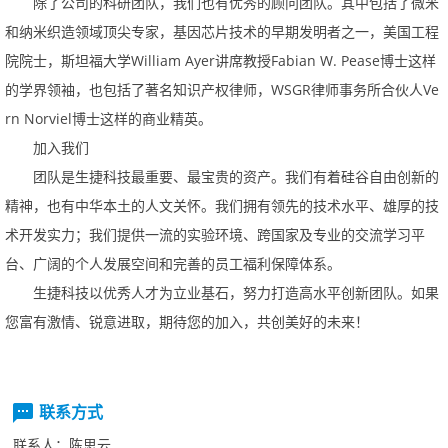
除了公司的科研团队，我们也有优秀的顾问团队。其中包括了微米
和纳米织造领域顶尖专家，基因芯片技术的早期发明者之一，美国工程
WilliamAyer
FabianW.Pease
院院士，斯坦福大学
讲席教授
博士这样
WSGR
Ve
的学界领袖，也包括了著名知识产权律师，
律师事务所合伙人
rnNorviel
博士这样的商业精英。
加入我们
团队是生捷科技最重要、最宝贵的资产。我们有着硅谷自由创新的
精神，也有中华本土的人文关怀。我们拥有领先的技术水平、雄厚的技
术开发实力；我们提供一流的实验环境、跨国家及专业的交流学习平
台、广阔的个人发展空间和完善的员工福利保障体系。
生捷科技以优秀人才为立业基石，努力打造高水平创新团队。如果
您富有激情、锐意进取，期待您的加入，共创美好的未来！
联系方式
联系人：
陈思云