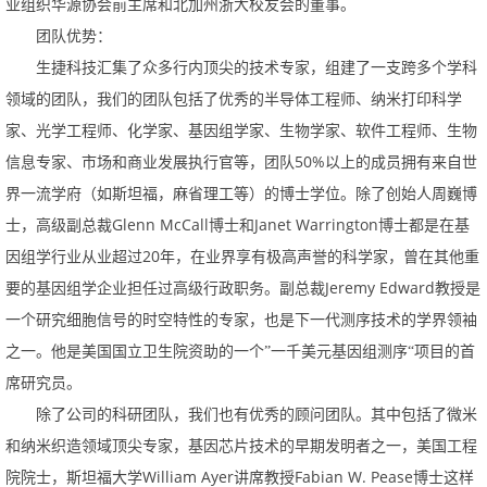
业组织华源协会前主席和北加州浙大校友会的董事。
团队优势：
生捷科技汇集了众多行内顶尖的技术专家，组建了一支跨多个学科
领域的团队，我们的团队包括了优秀的半导体工程师、纳米打印科学
家、光学工程师、化学家、基因组学家、生物学家、软件工程师、生物
50%
信息专家、市场和商业发展执行官等，团队
以上的成员拥有来自世
界一流学府（如斯坦福，麻省理工等）的博士学位。除了创始人周巍博
GlennMcCall
JanetWarrington
士，高级副总裁
博士和
博士都是在基
20
因组学行业从业超过
年，在业界享有极高声誉的科学家，曾在其他重
JeremyEdward
要的基因组学企业担任过高级行政职务。副总裁
教授是
一个研究细胞信号的时空特性的专家，也是下一代测序技术的学界领袖
之一。他是美国国立卫生院资助的一个”一千美元基因组测序“项目的首
席研究员。
除了公司的科研团队，我们也有优秀的顾问团队。其中包括了微米
和纳米织造领域顶尖专家，基因芯片技术的早期发明者之一，美国工程
WilliamAyer
FabianW.Pease
院院士，斯坦福大学
讲席教授
博士这样