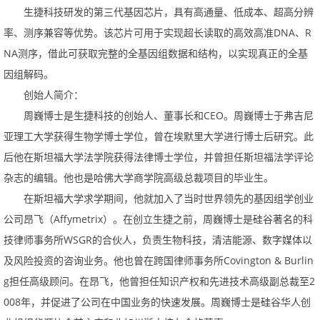
生捷科技研发的第三代基因芯片，具有高通量、低成本、超高分辨
DNA
R
率、测序兼容等优势。该芯片可用于实现超长读取的高效高准
、
NA
测序，借此可获取完整的全基因组数据和结构，以实现真正的全基
因组解码。
创始人简介：
CEO
周巍博士是生捷科技的创始人、董事长和
。
周巍博士于弗吉尼
亚理工大学获得生物学博士学位，曾在埃默里大学进行博士后研究。此
后他在斯坦福大学法学院获得法律博士学位，并曾担任斯坦福法学评论
杂志的编辑。他也是哈佛大学商学院高级总裁项目的毕业生。
在斯坦福大学求学期间，他就加入了当时世界领先的基因组学创业
公司昂飞（
Affymetrix
）。
在创立生捷之前，周巍博士是硅谷著名的科
WSGR
技律师事务所
的合伙人，负责生物科技，清洁能源、数字媒体以
Covington&Burlin
及风险投资的咨询业务。他也曾在跨国律师事务所
g
2
担任高级顾问。在昂飞，他曾担任知识产权和先进技术高级副总裁至
008
年，并促进了公司在中国业务的快速发展。周巍博士是硅谷华人创