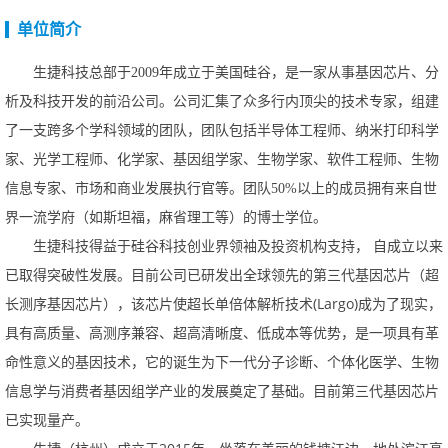
单位简介
生捷科技总部于
2009
年成立于美国硅谷，是一家从事基因芯片、分
析及科技开发的前沿公司。公司汇集了众多行内顶尖的技术专家，组建
了一支跨多个学科领域的团队，团队包括半导体工程师、纳米打印科学
家、光学工程师、化学家、基因组学家、生物学家、软件工程师、生物
信息专家、市场和商业发展执行官等。团队
50%
以上的成员拥有来自世
界一流学府（如斯坦福，麻省理工等）的博士学位。
生捷科技得益于硅谷科技创业界领袖及投资机构支持，
自成立以来
已取得突破性发展。目前公司已研发出全球领先的第三代基因芯片（超
(Largo)
长测序基因芯片），该芯片使超长单倍体解析技术
成为了现实，
具有高质量、高测序兼容、超高清晰度、低成本等优势，是一项具有革
命性意义的基因技术，它的诞生为下一代分子诊断、个体化医学、生物
信息学与消费者基因组学产业的发展奠定了基础。目前第三代基因芯片
已实现量产。