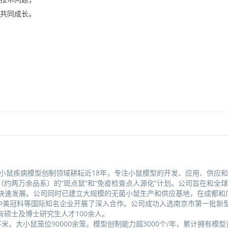
员共同成长。
在小鼠疾病模型创制领域耕耘近18年，专注小鼠模型的开发、应用、供应
约两万余品系）的“斑点鼠”和“免疫检查点人源化”计划。公司旨在和全
的快速发展。公司同时已建立大规模的无菌小鼠生产和供应基地，在成都和
、药明康德、中美冠科等国际知名企业开展了深入合作。公司成功入选南京市第一批
硕士及博士研究生人才100余人。
平米，大小鼠笼位90000余笼，模型创制能力超3000个/年，累计拥有模型