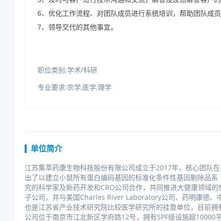
6、优化工作流程、对团队成员进行系统培训，帮助团队成
7、领导交代的其他事宜。
职位类别:学术/科研
专业要求:农学,医学,理学
单位简介
江苏集萃药康生物科技股份有限公司成立于2017年，核心团队
出了以建立小鼠所有蛋白编码基因的标准化条件性基因剔除品系（
究的科学家及新药开发和CRO公司合作，共同推进大健康领域
子公司，并与美国CharlesRiverLaboratory公司
也是江苏省产业技术研究院比较医学研究所的挂靠单位，目前拥有
公司位于南京市江北新区学府路12号，拥有SPF级设施超10000