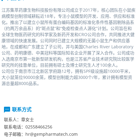
江苏集萃药康生物科技股份有限公司成立于2017年，核心团队在小鼠疾
病模型创制领域耕耘近18年，专注小鼠模型的开发、应用、供应和标准
化。推出了以建立小鼠所有蛋白编码基因的标准化条件性基因剔除品系
（约两万余品系）的“斑点鼠”和“免疫检查点人源化”计划。公司旨在和
全球生物医药研究的科学家及新药开发和CRO公司合作，共同推进大健
康领域的快速发展。公司同时已建立大规模的无菌小鼠生产和供应基
地，在成都和广东建立了子公司，并与美国CharlesRiverLaboratory
公司、药明康德、中美冠科等国际知名企业开展了深入合作。公司成功
入选南京市第一批新型研发机构，也是江苏省产业技术研究院比较医学
研究所的挂靠单位，目前拥有硕士及博士研究生人才100余人。
公司位于南京市江北新区学府路12号，拥有SPF级设施超10000平米，
大小鼠笼位90000余笼，模型创制能力超3000个/年，累计拥有模型资
源总量超8000品系。
联系方式
联系人：
章女士
联系电话：
02558466256
电子邮箱：
hr@gempharmatech.com