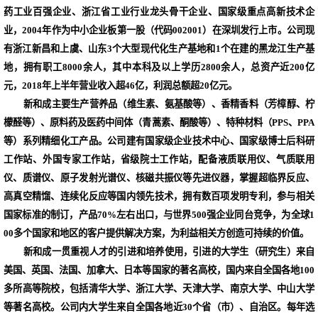
药工业百强企业、浙江省工业行业龙头骨干企业、国家级重点高新技术企
业，2004年作为中小企业板第一股（代码002001）在深圳发行上市。公司现
有浙江新昌和上虞、山东3个大型现代化生产基地和1个在建的黑龙江生产基
地，拥有职工8000余人，其中本科及以上学历2800余人，总资产近200亿
元，2018年上半年营业收入超46亿，利润总额超20亿元。
新和成主要生产营养品（维生素、氨基酸等）、香精香料（芳樟醇、柠
檬醛等）、原料药及医药中间体（青蒿素、酮酸等）、特种材料（PPS、PPA
等）系列精细化工产品。公司建有国家级企业技术中心、国家级博士后科研
工作站、外国专家工作站，省级院士工作站，配备液质联用仪、气质联用
仪、质谱仪、原子发射光谱仪、核磁共振仪等先进仪器，掌握超临界反应、
高真空精馏、连续化反应等国内领先技术，拥有数百项发明专利，参与相关
国家标准的制订，产品70%左右出口，与世界500强企业同台竞争，为全球1
00多个国家和地区的客户提供解决方案，为利益相关方创造可持续的价值。
新和成一贯重视人才的引进和培养使用，引进的大学生（研究生）来自
美国、英国、法国、加拿大、日本等国家的著名高校，国内来自全国各地100
多所高等院校，包括清华大学、浙江大学、天津大学、南京大学、中山大学
等著名高校。公司内大学生来自全国各地近30个省（市）、自治区。每年选