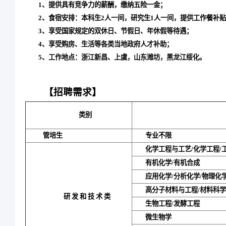
1、提供具有竞争力的薪酬，缴纳五险一金；
2、食宿安排：本科生2人一间，研究生1人一间，提供工作餐补
3、享受国家规定的双休日、节假日、年休假等待遇；
4、享受购房、生活等各类当地政府人才补助；
5、工作地点：浙江新昌、上虞，山东潍坊，黑龙江绥化。
【招聘需求】
类别
管培生
专业不限
化学工程与工艺/化学工程/
有机化学/有机合成
应用化学/分析化学/物理化
高分子材料与工程/材料科
研发和技术类
生物工程/发酵工程
微生物学