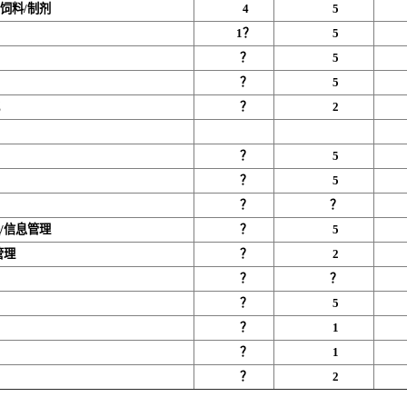
饲料/制剂
4
5
1？
5
？
5
？
5
化
？
2
？
5
？
5
？
？
/信息管理
？
5
管理
？
2
？
？
？
5
？
1
？
1
？
2