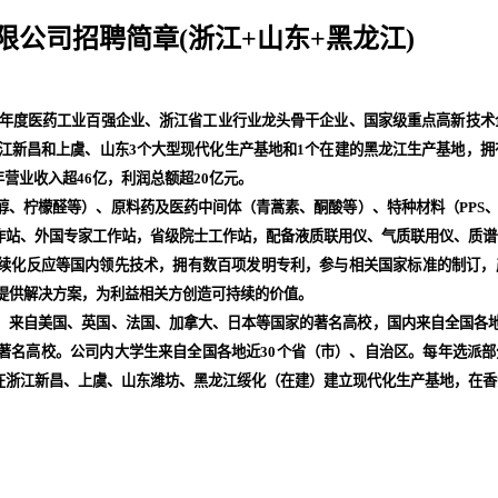
公司招聘简章(浙江+山东+黑龙江)
7年度医药工业百强企业、浙江省工业行业龙头骨干企业、国家级重点高新技术企
浙江新昌和上虞、山东3个大型现代化生产基地和1个在建的黑龙江生产基地，拥有
年营业收入超46亿，利润总额超20亿元。
、柠檬醛等）、原料药及医药中间体（青蒿素、酮酸等）、特种材料（PPS、
作站、外国专家工作站，省级院士工作站，配备液质联用仪、气质联用仪、质谱
续化反应等国内领先技术，拥有数百项发明专利，参与相关国家标准的制订，产
户提供解决方案，为利益相关方创造可持续的价值。
）来自美国、英国、法国、加拿大、日本等国家的著名高校，国内来自全国各地
著名高校。公司内大学生来自全国各地近30个省（市）、自治区。每年选派部
在浙江新昌、上虞、山东潍坊、黑龙江绥化（在建）建立现代化生产基地，在香