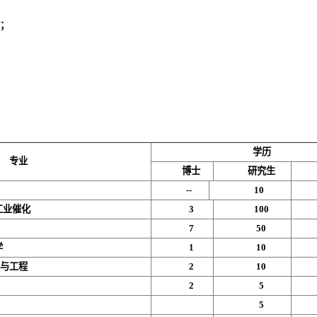
贴；
学历
专业
博士
研究生
--
10
工业催化
3
100
7
50
学
1
10
学与工程
2
10
2
5
5