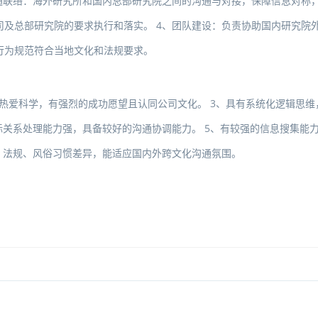
通联络：海外研究所和国内总部研究院之间的沟通与对接，保障信息对称
司及总部研究院的要求执行和落实。4、团队建设：负责协助国内研究院
行为规范符合当地文化和法规要求。
、热爱科学，有强烈的成功愿望且认同公司文化。3、具有系统化逻辑思维
际关系处理能力强，具备较好的沟通协调能力。5、有较强的信息搜集能
、法规、风俗习惯差异，能适应国内外跨文化沟通氛围。