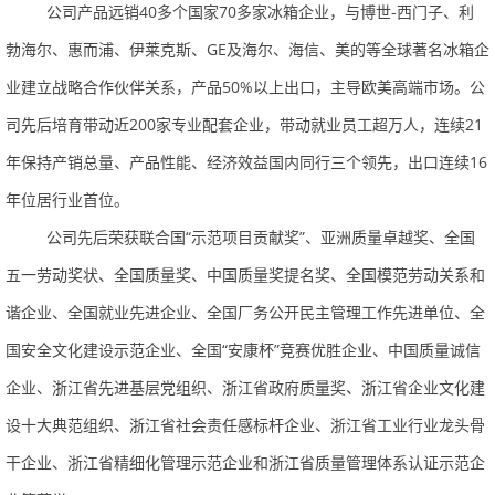
公司产品远销
40
多个国家
70
多家冰箱企业，与博世
-
西门子、利
勃海尔、惠而浦、伊莱克斯、
GE
及海尔、海信、美的等全球著名冰箱企
业建立战略合作伙伴关系，产品
50%
以上出口，主导欧美高端市场。公
司先后培育带动近
200
家专业配套企业，带动就业员工超万人，连续
21
年保持产销总量、产品性能、经济效益国内同行三个领先，出口连续
16
年位居行业首位。
公司先后荣获联合国
“
示范项目贡献奖
”
、亚洲质量卓越奖、全国
五一劳动奖状、全国质量奖、中国质量奖提名奖、全国模范劳动关系和
谐企业、全国就业先进企业、全国厂务公开民主管理工作先进单位、全
国安全文化建设示范企业、全国
“
安康杯
”
竞赛优胜企业、中国质量诚信
企业、浙江省先进基层党组织、浙江省政府质量奖、浙江省企业文化建
设十大典范组织、浙江省社会责任感标杆企业、浙江省工业行业龙头骨
干企业、浙江省精细化管理示范企业和浙江省质量管理体系认证示范企