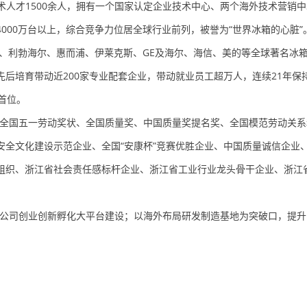
术人才
1500
余人，拥有一个国家认定企业技术中心、两个海外技术营销中
4000
万台以上，综合竞争力位居全球行业前列，被誉为“世界冰箱的心脏”
、利勃海尔、惠而浦、伊莱克斯、
GE
及海尔、海信、美的等全球著名冰
先后培育带动近
200
家专业配套企业，带动就业员工超万人，连续
21
年保
首位。
全国五一劳动奖状、全国质量奖、中国质量奖提名奖、全国模范劳动关系
安全文化建设示范企业、全国
“
安康杯
”
竞赛优胜企业、中国质量诚信企业
组织、浙江省社会责任感标杆企业、浙江省工业行业龙头骨干企业、浙江
进公司创业创新孵化大平台建设；以海外布局研发制造基地为突破口，提