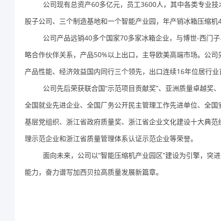
公司现有总资产
60
多亿元，员工
3600
人，其中各类专业技
股子公司、三个制造基地和一个智能产业园，年产销冰箱压缩机
公司产品远销
40
多个国家
70
多家冰箱企业，与博世
-
西门子
略合作伙伴关系，产品
50%
以上出口，主导欧美高端市场。公司
产品性能、经济效益国内同行三个领先，出口连续
16
年位居行业
公司先后荣获联合国
“
示范项目贡献奖
”
、亚洲质量卓越奖、
全国就业先进企业、全国厂务公开民主管理工作先进单位、全国
基层党组织、浙江省政府质量奖、浙江省企业文化建设十大典范
理示范企业和浙江省质量管理体系认证示范企业等荣誉。
面向未来，公司以“智能压缩机产业园区”建设为引擎，突
能力，奋力谱写加西贝拉高质量发展新篇章。