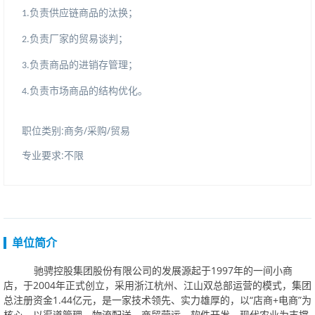
负责供应链商品的汰换；
1.
负责厂家的贸易谈判；
2.
负责商品的进销存管理；
3.
负责市场商品的结构优化。
4.
职位类别:商务/采购/贸易
专业要求:不限
单位简介
驰骋控股集团股份有限公司的发展源起于1997年的一间小商
店，于2004年正式创立，采用浙江杭州、江山双总部运营的模式，集团
总注册资金1.44亿元，是一家技术领先、实力雄厚的，以“店商+电商”为
核心，以渠道管理、物流配送、商贸营运、软件开发、现代农业为支撑