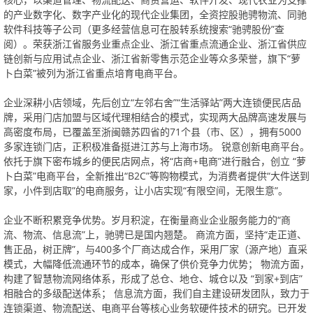
的产业数字化、数字产业化的现代企业集团，全资控股驰骋物流、同驰
软件科技等子公司（更多经营信息可在股转系统搜索“驰骋股份”查
阅）。荣获浙江省服务业重点企业、浙江省重点流通企业、浙江省供应
链创新与应用试点企业、浙江省新零售示范企业等众多荣誉，旗下“萝
卜白菜”被列为浙江省重点培育电商平台。
企业深耕小店领域，先后创立“左邻右舍”“生活驿站”两大连锁便民店品
牌，采用门店加盟与区域代理相结合的模式，实现两大品牌高速发展与
高密度布局，已覆盖至浙闽赣苏四省的71个县（市、区），拥有5000
多家连锁门店，正积极准备挺进江苏与上海市场。锐意创新电商平台。
依托于旗下密布城乡的便民店网点，将“店商+电商”进行融合，创立“萝
卜白菜”电商平台，全新推出“B2C”等购物模式，为消费者提供“大件送到
家，小件到店取”的电商服务，让小店实现“有限空间，无限生意”。
企业不断积累竞争优势。岁月积淀，在衡量商业企业服务能力的“商
流、物流、信息流”上，驰骋已是国内翘楚。商流方面，坚持“走正道、
售正品，树正牌”，与400多个厂商达成合作，采用厂家（源产地）直采
模式，大幅降低流通环节的成本，确保了供价竞争力优势；物流方面，
构建了智慧物流网络体系，形成了总仓、地仓、城仓以及“到家+到店”
相融合的多级配送体系；信息流方面，我们自主建设研发团队，致力于
连锁渠道、物流配送、电商平台等核心业务软硬件技术的研究。已开发