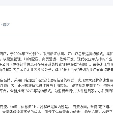
上城区
小商店，于2004年正式创立，采用浙江杭州、江山双总部运营的模式，集
核心，以渠道管理、物流配送、商贸营运、软件开发、现代农业为支撑的产
公司（更多经营信息可在股转系统搜索“驰骋股份”查阅）。荣获浙江省
江省新零售示范企业等众多荣誉，旗下“萝卜白菜”被列为浙江省重点培
便民店品牌，采用门店加盟与区域代理相结合的模式，实现两大品牌高速发
多家连锁门店，正积极准备挺进江苏与上海市场。锐意创新电商平台。依托
平台，全新推出“B2C”等购物模式，为消费者提供“大件送到家，小件到店
商流、物流、信息流”上，驰骋已是国内翘楚。商流方面，坚持“走正道
式，大幅降低流通环节的成本，确保了供价竞争力优势；物流方面，构建