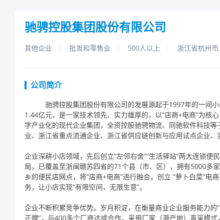
驰骋控股集团股份有限公司
其他企业
批发和零售业
500人以上
浙江省杭州市
公司简介
驰骋控股集团股份有限公司的发展源起于1997年的一间
1.44亿元，是一家技术领先、实力雄厚的，以“店商+电商”为
字产业化的现代企业集团，全资控股驰骋物流、同驰软件科技等子
业、浙江省重点流通企业、浙江省供应链创新与应用试点企业、浙
企业深耕小店领域，先后创立“左邻右舍”“生活驿站”两大连锁
局，已覆盖至浙闽赣苏四省的71个县（市、区），拥有5000
乡的便民店网点，将“店商+电商”进行融合，创立“萝卜白菜”电商
务，让小店实现“有限空间，无限生意”。
企业不断积累竞争优势。岁月积淀，在衡量商业企业服务能力的“
正牌”，与400多个厂商达成合作，采用厂家（源产地）直采模