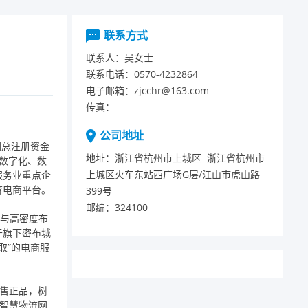
联系方式
联系人：
吴女士
联系电话：
0570-4232864
电子邮箱：
zjcchr@163.com
传真：
公司地址
团总注册资金
地址：
浙江省杭州市上城区浙江省杭州市
业数字化、数
上城区火车东站西广场G层/江山市虎山路
服务业重点企
育电商平台。
399号
邮编：
324100
展与高密度布
于旗下密布城
取”的电商服
、售正品，树
了智慧物流网