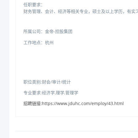
任职要求：
财务
管理、会计、经济等
相关专业
，
硕士
及以上
学历
，有
实
所属公司：金帝
-控股集团
工作地点：杭州
职位类别:财会/审计/统计
专业要求:经济学,理学,管理学
招聘链接:https://www.jduhc.com/employ/43.html