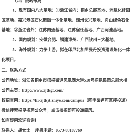
（四）战略布局
、现有国内八大基地：①浙江省内：桐乡总部基地、洲泉化纤园
1
区基地、嘉兴港区石化聚酯一体化基地、湖州长兴基地、舟山绿色石化
基地；②浙江省外：江苏南通基地、江苏宿迁基地、广西河池基地。
、国内规划：安徽合肥、福建漳州、广西钦州三大基地。
2
、海外规划：力争上游，拟在印尼北加里曼丹投资建设炼化一体
3
化项目。
二、联系方式
公司地址：浙江省桐乡市梧桐街道凤凰湖大道
518号桐昆集团总部大楼
公司主页：
http://www.zjtkgf.com/
校招官网：https://hr-zjtkjt.zhiye.com/campus（网申渠道可直接投递）
微信搜索桐昆招聘公众号，点击校招即可投递简历。
如有疑问欢迎咨询！
联系人：胡女士
座机电话：0573-88187769