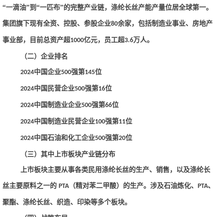
“一滴油”到“一匹布”的完整产业链，涤纶长丝产能产量位居全球第一。
集团旗下现有全资、控股、参股企业
余家，包括制造业事业、房地产
80
事业部，目前总资产超
亿元，员工超
万人。
1000
3.6
（二）企业排名
中国企业
强第
位
2024
500
145
中国民营企业
强第
位
2024
500
16
中国制造业企业
强第
位
2024
500
66
中国制造业民营企业
强第
位
2024
100
11
中国石油和化工企业
强第
位
2024
500
20
（三）其中上市板块产业链分布
上市板块主要从事各类民用涤纶长丝的生产、销售，以及涤纶长
丝主要原料之一的
（精对苯二甲酸）的生产。涉及石油炼化、
、
PTA
PTA
聚酯、涤纶长丝、织造、印染等多个板块。