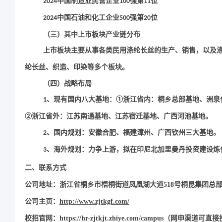
中国制造业民营企业
强第
位
2024
100
11
中国石油和化工企业
强第
位
2024
500
20
（三）其中上市板块产业链分布
上市板块主要从事各类民用涤纶长丝的生产、销售，以及
纶长丝、织造、印染等多个板块。
（四）战略布局
、现有国内八大基地：①浙江省内：桐乡总部基地、洲泉
1
②浙江省外：江苏南通基地、江苏宿迁基地、广西河池基地。
、国内规划：安徽合肥、福建漳州、广西钦州三大基地。
2
、海外规划：力争上游，拟在印尼北加里曼丹投资建设炼
3
二、联系方式
公司地址：浙江省桐乡市梧桐街道凤凰湖大道
518号桐昆集团总
公司主页：
http://www.zjtkgf.com/
校招官网：https://hr-zjtkjt.zhiye.com/campus（网申渠道可