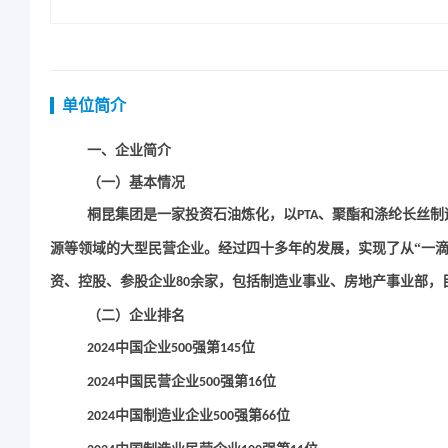
单位简介
一、企业简介
（一）基本情况
桐昆集团是一家投资石油炼化，以
、聚酯和涤纶长丝制
PTA
源等领域的大型民营企业。经过四十多年的发展，实现了从“一滴
资、控股、参股企业
余家，包括制造业事业、房地产事业部，
80
（二）企业排名
中国企业
强第
位
2024
500
145
中国民营企业
强第
位
2024
500
16
中国制造业企业
强第
位
2024
500
66