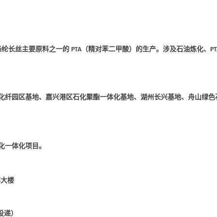
涤纶长丝主要原料之一的
（精对苯二甲酸）的生产。涉及石油炼化、
PTA
PT
化纤园区基地、嘉兴港区石化聚酯一体化基地、湖州长兴基地、舟山绿色
化一体化项目。
部大楼
直接投递）