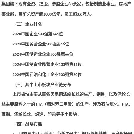
集团旗下现有全资、控股、参股企业
余家，包括制造业事业、房地产
80
事业部，目前总资产超
亿元，员工超
万人。
1000
3.6
（二）企业排名
中国企业
强第
位
2024
500
145
中国民营企业
强第
位
2024
500
16
中国制造业企业
强第
位
2024
500
66
中国制造业民营企业
强第
位
2024
100
11
中国石油和化工企业
强第
位
2024
500
20
（三）其中上市板块产业链分布
上市板块主要从事各类民用涤纶长丝的生产、销售，以及涤纶长
丝主要原料之一的
（精对苯二甲酸）的生产。涉及石油炼化、
、
PTA
PTA
聚酯、涤纶长丝、织造、印染等多个板块。
（四）战略布局
、现有国内八大基地：①浙江省内：桐乡总部基地、洲泉化纤园