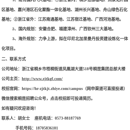
1
区基地、嘉兴港区石化聚酯一体化基地、湖州长兴基地、舟山绿色石化
基地；②浙江省外：江苏南通基地、江苏宿迁基地、广西河池基地。
、国内规划：安徽合肥、福建漳州、广西钦州三大基地。
2
、海外规划：力争上游，拟在印尼北加里曼丹投资建设炼化一体
3
化项目。
二、联系方式
公司地址：浙江省桐乡市梧桐街道凤凰湖大道
518号桐昆集团总部大楼
公司主页：
http://www.zjtkgf.com/
校招官网：https://hr-zjtkjt.zhiye.com/campus（网申渠道可直接投递）
微信搜索桐昆招聘公众号，点击校招即可投递简历。
如有疑问欢迎咨询！
联系人：胡女士
座机电话：0573-88187769
手机号码：18705836101