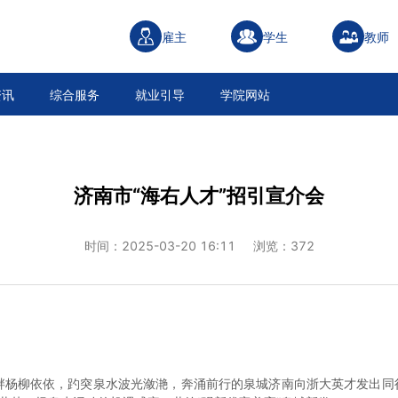
雇主
学生
教师
资讯
综合服务
就业引导
学院网站
济南市“海右人才”招引宣介会
时间：2025-03-20 16:11
浏览：372
畔杨柳依依，趵突泉水波光潋滟，奔涌前行的泉城济南向浙大英才发出同行