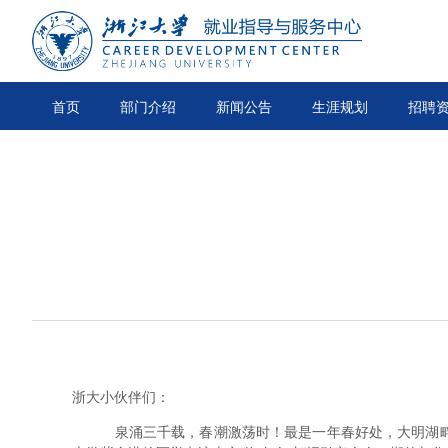
首页
部门介绍
新闻公告
生涯规划
招聘
浙大小伙伴们：
泉涌三千载，春潮激荡时！最是一年春好处，大明湖