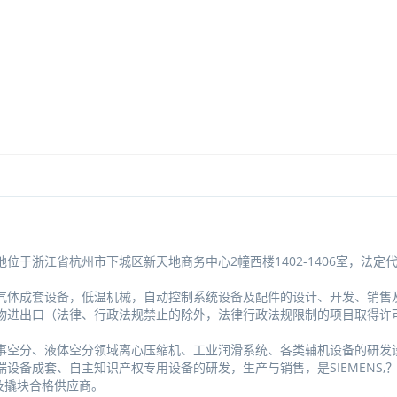
地位于浙江省杭州市下城区新天地商务中心2幢西楼1402-1406室，法定
气体成套设备，低温机械，自动控制系统设备及配件的设计、开发、销售
物进出口（法律、行政法规禁止的除外，法律行政法规限制的项目取得许
事空分、液体空分领域离心压缩机、工业润滑系统、各类辅机设备的研发
成套、自主知识产权专用设备的研发，生产与销售，是SIEMENS,？PR
及撬块合格供应商。