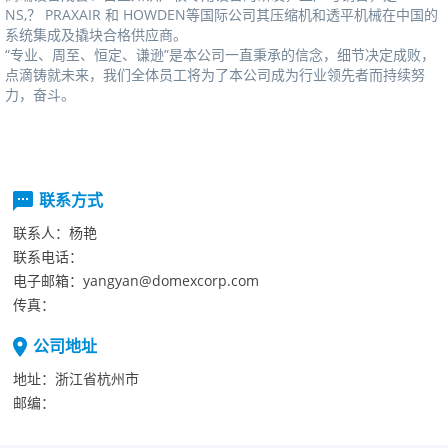
NS,？PRAXAIR和HOWDEN等国际公司其压缩机和透平机械在中国的
系统集成及撬块合格供应商。
“专业、周至、恒定、谦逊”是本公司一直秉承的信念，细节决定成败，
点滴铸就未来，我们全体员工将为了本公司成为行业领先者而持续努
力，奋斗。
联系方式
联系人：
杨艳
联系电话：
电子邮箱：
yangyan@domexcorp.com
传真：
公司地址
地址：
浙江省杭州市
邮编：