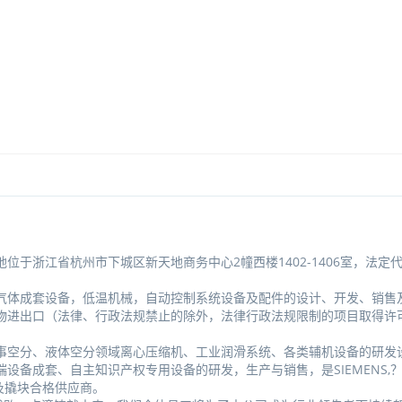
地位于浙江省杭州市下城区新天地商务中心2幢西楼1402-1406室，法定
气体成套设备，低温机械，自动控制系统设备及配件的设计、开发、销售
物进出口（法律、行政法规禁止的除外，法律行政法规限制的项目取得许
事空分、液体空分领域离心压缩机、工业润滑系统、各类辅机设备的研发
成套、自主知识产权专用设备的研发，生产与销售，是SIEMENS,？PR
及撬块合格供应商。