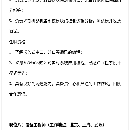
4、负责准分子激光器各模块的逻辑梳理，配合其他岗位的控制
分析等；
5、负责光刻机整机各系统模块的控制逻辑分析，测试模开发及
调试。
任职资格
:
1、了解嵌入式串口、并口等通讯的编程；
2、熟悉VxWorks嵌入式实时系统应用编程；熟悉C++程序设计
模式优先；
3、具有良好的沟通能力，具备责任心和严谨的工作作风，团队
合作意识。
职位八：设备工程师（工作地点：北京、上海
、
武汉
）