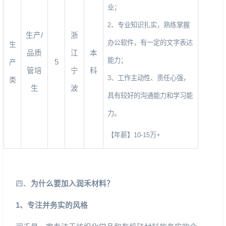
业；
2
、专业知识扎实，熟练掌握
生产
/
浙
办公软件，有一定的文字表达
生
品质
江
本
能力；
5
产
管培
宁
科
3
、工作主动性、责任心强，
类
生
波
具有较好的沟通能力和学习能
力。
【年薪】
10-15
万
+
四、
为什么要加入润禾材料？
1
、专注并务实的风格