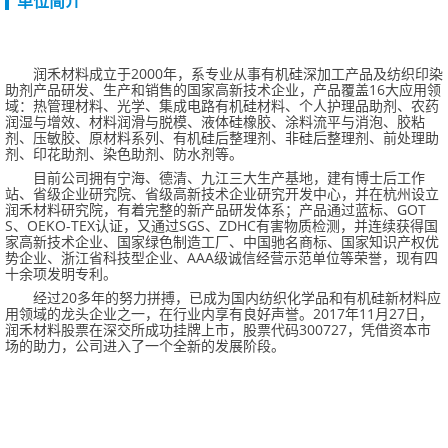
单位简介
润禾材料成立于2000年，系专业从事有机硅深加工产品及纺织印染
助剂产品研发、生产和销售的国家高新技术企业，产品覆盖16大应用领
域：热管理材料、光学、集成电路有机硅材料、个人护理品助剂、农药
润湿与增效、材料润滑与脱模、液体硅橡胶、涂料流平与消泡、胶粘
剂、压敏胶、原材料系列、有机硅后整理剂、非硅后整理剂、前处理助
剂、印花助剂、染色助剂、防水剂等。
目前公司拥有宁海、德清、九江三大生产基地，建有博士后工作
站、省级企业研究院、省级高新技术企业研究开发中心，并在杭州设立
润禾材料研究院，有着完整的新产品研发体系；产品通过蓝标、GOT
S、OEKO-TEX认证，又通过SGS、ZDHC有害物质检测，并连续获得国
家高新技术企业、国家绿色制造工厂、中国驰名商标、国家知识产权优
势企业、浙江省科技型企业、AAA级诚信经营示范单位等荣誉，现有四
十余项发明专利。
经过20多年的努力拼搏，已成为国内纺织化学品和有机硅新材料应
用领域的龙头企业之一，在行业内享有良好声誉。2017年11月27日，
润禾材料股票在深交所成功挂牌上市，股票代码300727，凭借资本市
场的助力，公司进入了一个全新的发展阶段。