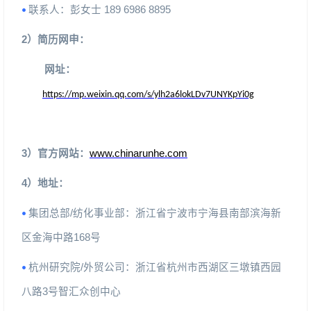
联系人：彭女士
18969868895
•
2
）简历网申：
网址：
https://mp.weixin.qq.com/s/ylh2a6lokLDv7UNYKpYi0g
3
）官方网站：
www.chinarunhe.com
4
）地址：
集团总部
/
纺化事业部：浙江省宁波市宁海县南部滨海新
•
区金海中路
168
号
杭州研究院
/
外贸公司：浙江省杭州市西湖区三墩镇西园
•
八路
3
号智汇众创中心