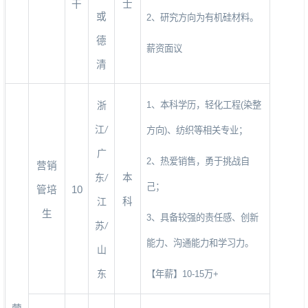
干
士
或
2
、研究方向为有机硅材料。
德
薪资面议
清
1
、本科学历，轻化工程
(
染整
浙
江
/
方向
)
、纺织等相关专业；
广
2
、热爱销售，勇于挑战自
营销
本
东
/
己；
管培
10
科
江
生
3
、具备较强的责任感、创新
苏
/
能力、沟通能力和学习力。
山
东
【年薪】
10-15
万
+