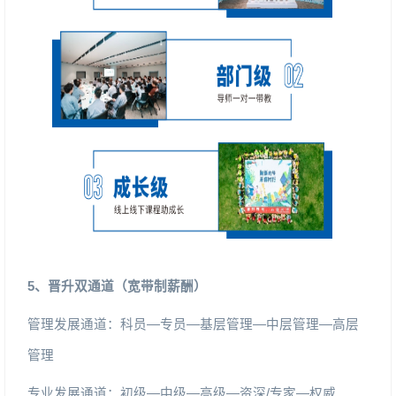
5
、晋升双通道（宽带制薪酬）
管理发展通道：科员
—
专员
—
基层管理
—
中层管理
—
高层
管理
专业发展通道：初级
—
中级
—
高级
—
资深
/
专家
—
权威