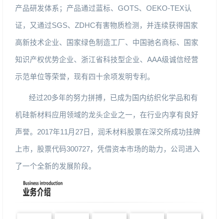
产品研发体系；产品通过蓝标、
GOTS
、
OEKO-TEX
认
证，又通过
SGS
、
ZDHC
有害物质检测，并连续获得国家
高新技术企业、国家绿色制造工厂、中国驰名商标、国家
知识产权优势企业、浙江省科技型企业、
AAA
级诚信经营
示范单位等荣誉，现有四十余项发明专利。
经过
20
多年的努力拼搏，已成为国内纺织化学品和有
机硅新材料应用领域的龙头企业之一，在行业内享有良好
声誉。
2017
年
11
月
27
日，润禾材料股票在深交所成功挂牌
上市，股票代码
300727
，凭借资本市场的助力，公司进入
了一个全新的发展阶段。