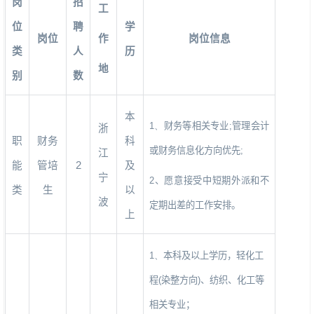
岗
招
工
位
聘
学
岗位
作
岗位信息
类
人
历
地
别
数
本
1、
财务等相关专业
;
管理会计
浙
职
财务
科
或财务信息化方向优先
;
江
能
管培
2
及
宁
2
、愿意接受中短期外派和不
类
生
以
波
定期出差的工作安排。
上
1、
本科及以上学历，轻化工
程
(
染整方向
)
、纺织、化工等
相关专业；