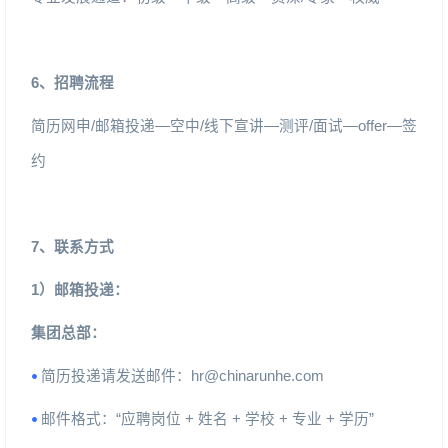
6
、招聘流程
简历网申
/
邮箱投递
—
空中
/
线下宣讲
—
测评
/
面试
—offer—
签
约
7
、联系方式
1
）邮箱投递：
集团总部：
简历投递请发送邮件：
hr@chinarunhe.com
•
邮件格式：
“
应聘岗位
+
姓名
+
学校
+
专业
+
学历
”
•