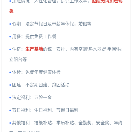
加班情况：人性化管理，讲究工作效率，
拒绝无谓加班现
•
象
假期：法定节假日及带薪年休假，婚假等
•
用餐：提供免费工作餐
•
住宿：
生产基地
的统一安排，内有空调
\
热水器
\
洗手间
\
独
•
立阳台等
体检：免费年度健康体检
•
团建：不定期团建、跑团活动
•
法定福利：五险一金
•
节日福利：生日福利、节假日福利
•
其他福利：技能补贴、学历补贴、全勤奖、安全奖、年终
•