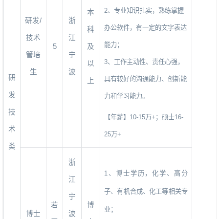
2
、专业知识扎实，熟练掌握
本
研发
/
浙
办公软件，有一定的文字表达
科
技术
江
能力；
5
及
管培
宁
3
、工作主动性、责任心强，
以
生
波
研
具有较好的沟通能力、创新能
上
发
力和学习能力。
技
【年薪】
10-15
万
+
；硕士
16-
术
25
万
+
类
浙
1
、博士学历，化学、高分
江
子、有机合成、化工等相关专
宁
若
博
业；
博士
波