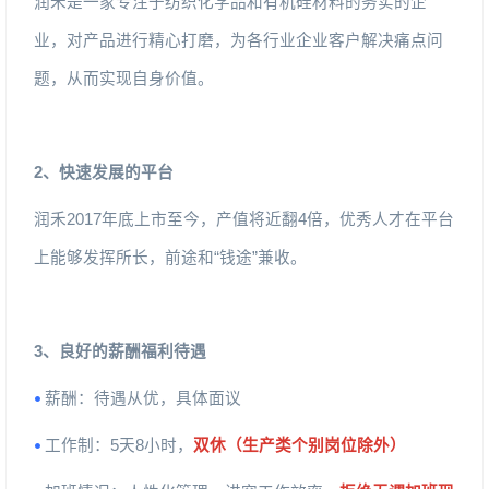
润禾是一家专注于纺织化学品和有机硅材料的务实的企
业，对产品进行精心打磨，为各行业企业客户解决痛点问
题，从而实现自身价值。
2
、快速发展的平台
润禾
2017
年底上市至今，产值将近翻
4
倍，优秀人才在平台
上能够发挥所长，前途和
“
钱途
”
兼收。
3
、良好的薪酬福利待遇
薪酬：待遇从优，具体面议
•
工作制：
5
天
8
小时，
双休（生产类个别岗位除外）
•