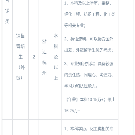
营
1
、本科及以上学历，染整、
销
轻化工程、纺织工程、化工类
类
等相关专业；
销售
本
2
、英语流利，可以接受国外
浙
管培
科
出差；外籍留学生优先考虑；
江
生
2
及
杭
3
、专业知识扎实；具备较强
（外
以
州
的责任感、同理心、沟通力、
贸）
上
学习力和抗压能力。
【年薪】本科
10-15
万
+
；硕士
16-25
万
+
1、
本科学历，化工类相关专