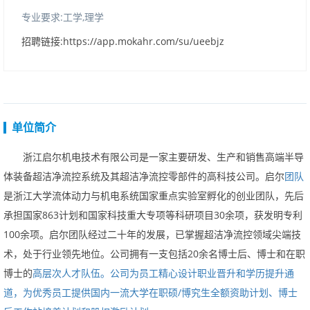
专业要求:工学,理学
招聘链接:https://app.mokahr.com/su/ueebjz
单位简介
浙江启尔机电技术有限公司是一家主要研发、生产和销售高端半导
体装备超洁净流控系统及其超洁净流控零部件的高科技公司。
启尔
团队
是浙江大学流体动力与机电系统国家重点实验室孵化的创业团队，先后
承担国家
863
计划和国家科技重大专项等科研项目
30
余项，获发明专利
100
余项。启尔团队经过二十年的发展，已掌握超洁净流控领域尖端技
术，处于行业领先地位。
公司拥有一支包括
20
余名博士后、博士和在职
博士的
高层次人才队伍。
公司为员工精心设计职业晋升和学历提升通
道，为优秀员工提供国内一流大学在职硕/博究生全额资助计划、博士