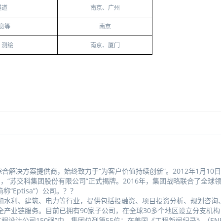
隧道
南京、广州
息等
南京
、测绘
南京、厦门
合解决方案提供商，始终致力于“为客户价值持续创新”。2012年1月10
月，“苏交科集团股份有限公司”正式揭牌。2016年，集团战略联合了全球
（简称“Eptisa”）公司。？？
和水利、建筑、电力等行业，提供包括投融资、项目投资分析、规划咨询
产业链服务。目前已拥有90家子公司，在全球30多个地区设立分支机构
工程设计公司150强”中，集团位列第55位；在美国《工程新闻纪录》（EN