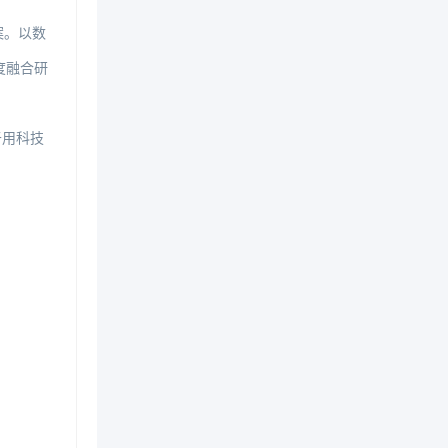
案。以数
度融合研
于用科技