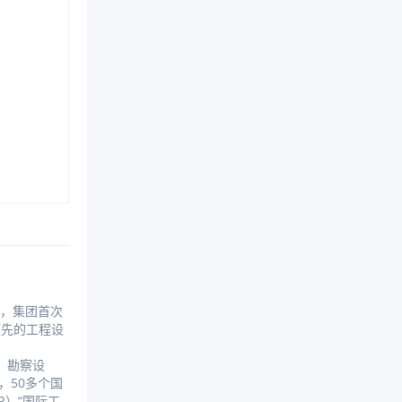
日，集团首次
领先的工程设
、勘察设
，50多个国
R）“国际工