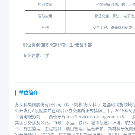
检测监测
桥梁健康监测、岩土、
智慧应用
智慧交通、算法、电子信
其他
安全工程、路面材料研发
职位类别:兼职/临时/培训生/储备干部
专业要求:工学
单位简介
苏交科集团股份有限公司（以下简称“苏交科”）是基础设施领域综
公开发行A股股票并在深圳证券交易所正式挂牌上市。2015年5
计咨询服务商——西班牙EptisaServiciosdeIngenieria,S.L.
集团业务涉及公路、市政、水运、铁路、城市轨道、环境、航空
计、施工监理、工程检测、项目管理、运营养护、新材料研发的全
家开展项目。2020年，在美国《工程新闻记录》（ENR）“全球