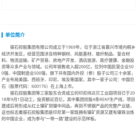
单位简介
1969年，位于浙江省嘉兴市境内桐乡
振石控股集团有限公司成立于
经济开发区，经营范围涉及特种钢材、风能基材、玻纤制品、复合材
料、物流运输、矿产贸易、房地产开发、酒店旅游、医疗健康、金融投
资等众多产业与领域。公司年销售收入超200亿，位列中国民营企业50
0强、中国制造业500强，旗下共有国内外控（参）股子公司三十余家，
产业布局美国、西班牙、印尼、埃及等国家，其中一家
子公司：中国巨
600176）在上海上市。
石（股票代码：
振石控股集团等三家股东合资成立的印尼纬达贝工业园项目已于20
18年9月1日动工，投资额近百亿，其中集团控股4条REKF生产线，项目
建成后将形成从红土镍矿到镍中间品，再到不锈钢产品的完整产业链，
这也标志着振石控股集团是印尼第一家既拥有镍矿资源又建有镍铁冶炼
的中国企业，成为参与“一带一路”建设的示范样板。