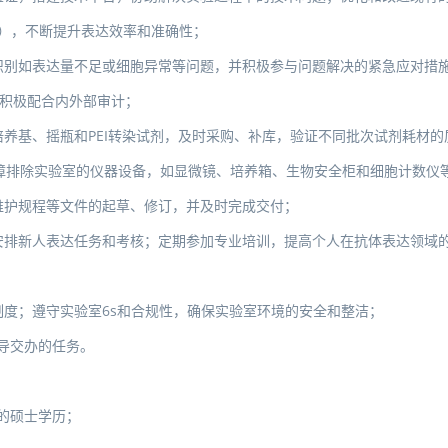
等），不断提升表达效率和准确性；
识别如表达量不足或细胞异常等问题，并积极参与问题解决的紧急应对措
，积极配合内外部审计；
养基、摇瓶和PEI转染试剂，及时采购、补库，验证不同批次试剂耗材的
障排除实验室的仪器设备，如显微镜、培养箱、生物安全柜和细胞计数仪
维护规程等文件的起草、修订，并及时完成交付；
安排新人表达任务和考核；定期参加专业培训，提高个人在抗体表达领域
度；遵守实验室6s和合规性，确保实验室环境的安全和整洁；
导交办的任务。
的硕士学历；