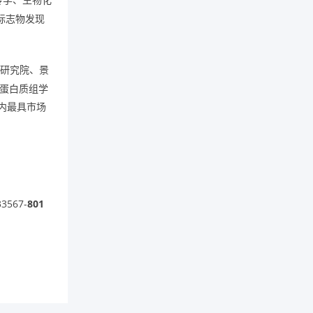
标志物发现
学研究院、景
蛋白质组学
内
最具市场
33567-
801