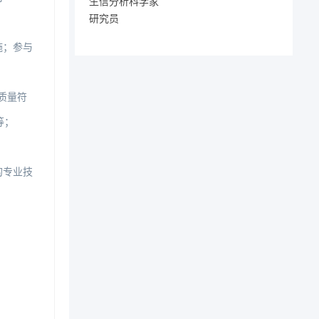
生信分析科学家
研究员
施；参与
质量符
等；
的专业技